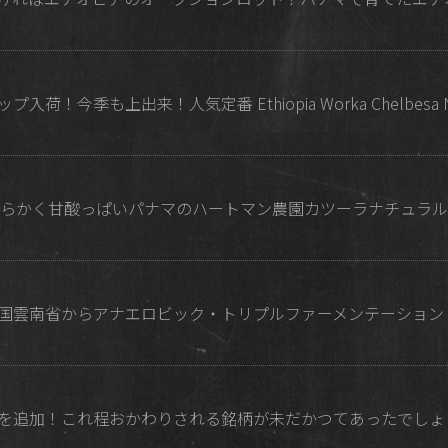
！今季も上出来！人気定番 Ethiopia Worka Chelbesa Natur
売！柔らかく甘酸っぱいパナマのハートマン農園カツーラナチュラル
目の中国雲南省からアナエロビック・トリプルファーメンテーション
中煎りを追加！これ程おかわりされる銘柄が未だかつてあったでし