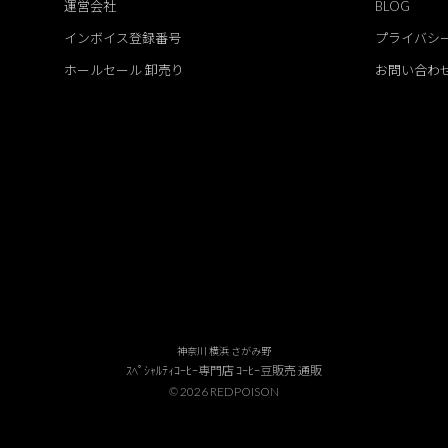
運営会社
BLOG
インボイス登録番号
プライバシ
ホールセール 卸売り
お問い合わ
神奈川 横浜 さがみ野
ｽﾍﾟｼｬﾙﾃｨｺｰﾋｰ専門店 ｺｰﾋｰ豆販売 通販
© 2026 REDPOISON