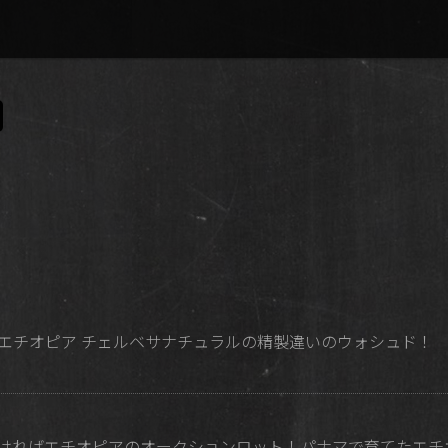
定番エチオピア チェルベサナチュラルの精製違いのウォシュド！
われなければエチオピアのオークションロット！パナマで育てたエ