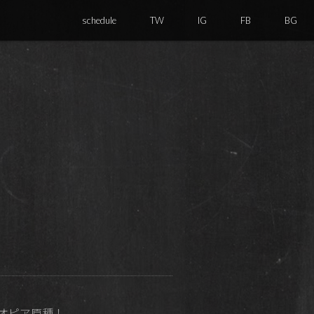
schedule
TW
IG
FB
BG
チオピア原種！