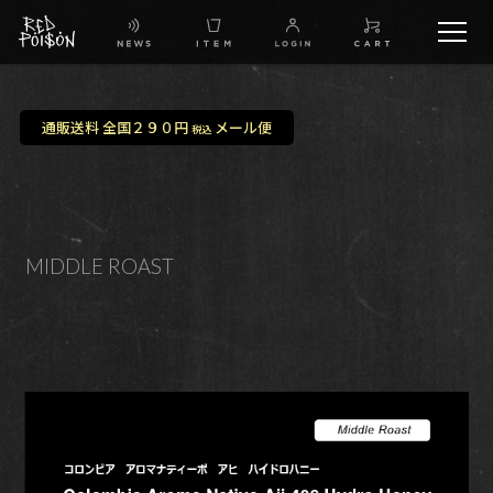
schedule
通販送料 全国２９０円
メール便
税込
TW
IG
MIDDLE ROAST
FB
BG