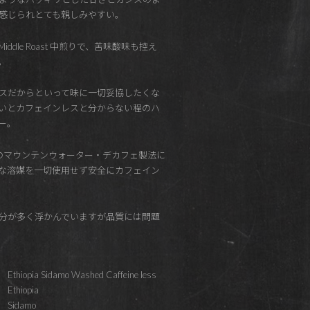
感じられとても親しみやすい。
ddle Roast 中煎りで、苦味酸味も控え
。
スだからといって味に一切妥協したくな
いとカフェインレスと分からない程のハ
ー。
x社のマウンテンウォーター・デカフェ製法に
な溶媒を一切使用せず安全にカフェイン
分が多く浮かんでいますが品質には問題
Ethiopia Sidamo Washed Caffeine less
Ethiopia
Sidamo