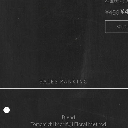
在庫状況 :
¥4
¥450
SOLD
SALES RANKING
Blend
Tomomichi Morifuji Floral Method