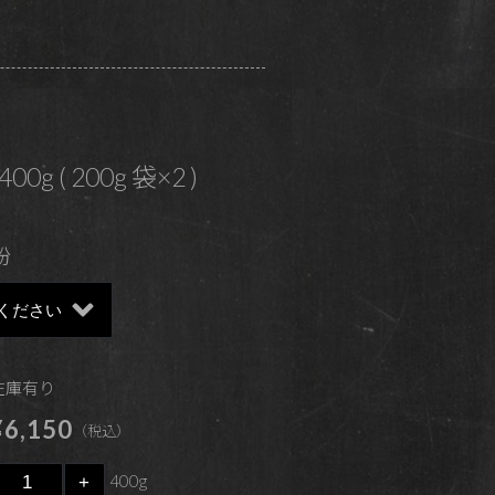
00g ( 200g 袋×2 )
粉
 在庫有り
6,150
（税込）
400g