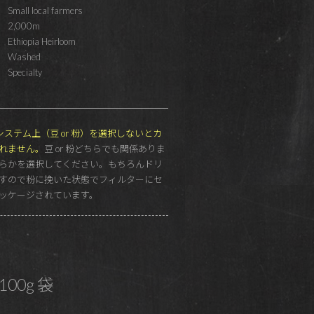
Small local farmers
2,000m
Ethiopia Heirloom
Washed
Specialty
G もシステム上（豆 or 粉）を選択しないとカ
れません。
豆 or 粉どちらでも関係ありま
らかを選択してください。もちろんドリ
すので粉に挽いた状態でフィルターにセ
ッケージされています。
100g 袋