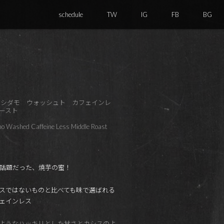
schedule
TW
IG
FB
BG
シダモ ウォッシュト カフェインレ
ースト
mo Washed Caffeine Less Middle Roast
23で話題だった、焼芋の蜜！
スではないものと比べても味で選ばれる
ェインレス
ようなハッキリとした甘さとカシスのよ