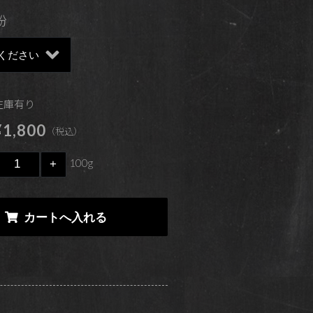
粉
 在庫有り
1,800
（税込）
100g