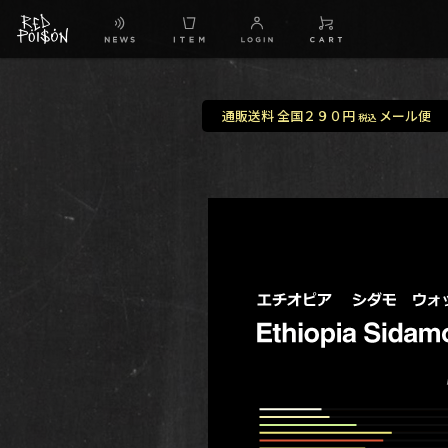
通販送料 全国２９０円
メール便
税込