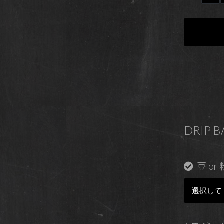
DRIP 
豆 or 