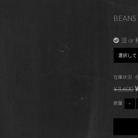
BEANS 
豆 or 
在庫状況 :
¥
¥3,600
数量