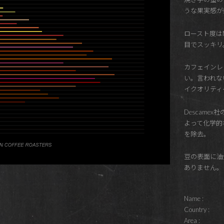
うな果実感が
ロースト度はMi
目でスッキリ
カフェインレ
い。言われな
イクオリティ
Descame
よって化学的
を除去。
豆の表面に油
ありません。
Name :
Country :
Area :