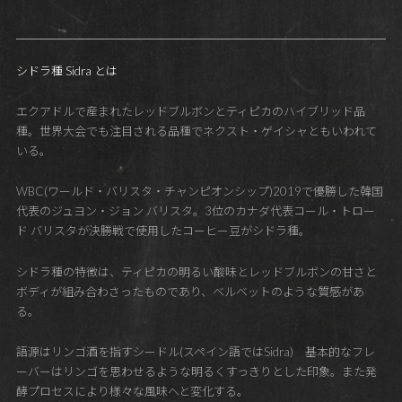
シドラ種 Sidra とは
エクアドルで産まれたレッドブルボンとティピカのハイブリッド品
種。世界大会でも注目される品種でネクスト・ゲイシャともいわれて
いる。
WBC(ワールド・バリスタ・チャンピオンシップ)2019で優勝した韓国
代表のジュヨン・ジョン バリスタ。3位のカナダ代表コール・トロー
ド バリスタが決勝戦で使用したコーヒー豆がシドラ種。
シドラ種の特徴は、ティピカの明るい酸味とレッドブルボンの甘さと
ボディが組み合わさったものであり、ベルベットのような質感があ
る。
語源はリンゴ酒を指すシードル(スペイン語ではSidra) 基本的なフレ
ーバーはリンゴを思わせるような明るくすっきりとした印象。また発
酵プロセスにより様々な風味へと変化する。