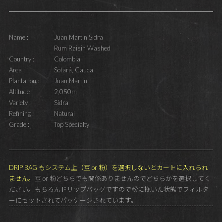
Name :
Juan Martin Sidra
Rum Raisin Washed
Country :
Colombia
Area :
Sotará, Cauca
Plantation :
Juan Martin
Altitude :
2,050m
Variety :
Sidra
Refining :
Natural
Grade :
Top Specialty
DRIP BAG もシステム上（豆 or 粉）を選択しないとカートに入れられ
ません。
豆 or 粉どちらでも関係ありませんのでどちらかを選択してく
ださい。もちろんドリップバッグですので粉に挽いた状態でフィルタ
ーにセットされてパッケージされています。