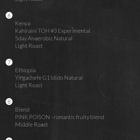
Kenya
Kahiraini TOH #3 Experimental
5day Anaerobic Natural
Light Roast
Ethiopia
Yirgachefe G1 Idido Natural
Light Roast
Blend
PINK POISON - romantic fruity blend
Middle Roast