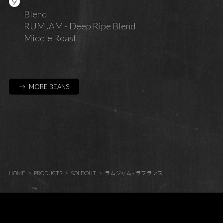
Blend
RUMJAM - Deep Ripe Blend
Middle Roast
→ MORE BEANS
HOME
PRODUCTS
SOLDOUT
ラムジャム - ラフランス