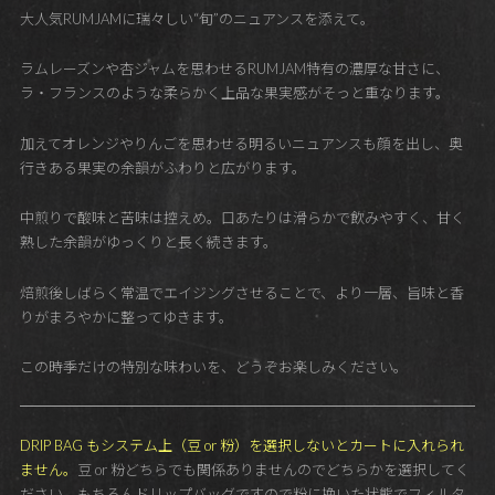
大人気RUMJAMに瑞々しい“旬”のニュアンスを添えて。
ラムレーズンや杏ジャムを思わせるRUMJAM特有の濃厚な甘さに、
ラ・フランスのような柔らかく上品な果実感がそっと重なります。
加えてオレンジやりんごを思わせる明るいニュアンスも顔を出し、奥
行きある果実の余韻がふわりと広がります。
中煎りで酸味と苦味は控えめ。口あたりは滑らかで飲みやすく、甘く
熟した余韻がゆっくりと長く続きます。
焙煎後しばらく常温でエイジングさせることで、より一層、旨味と香
りがまろやかに整ってゆきます。
この時季だけの特別な味わいを、どうぞお楽しみください。
DRIP BAG もシステム上（豆 or 粉）を選択しないとカートに入れられ
ません。
豆 or 粉どちらでも関係ありませんのでどちらかを選択してく
ださい。もちろんドリップバッグですので粉に挽いた状態でフィルタ