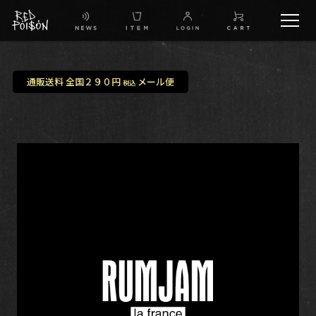
schedule
通販送料 全国２９０円
メール便
税込
TW
IG
FB
BG