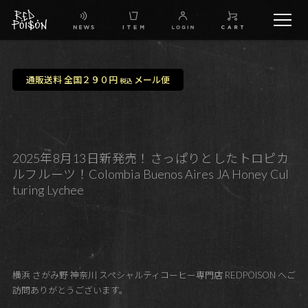
schedule
通販送料 全国２９０円
メール便
税込
TW
IG
2025年8月13日新発売！さっぱりとしたトロピカ
ルフルーツ！Colombia Buenos Aires JA Honey Cul
FB
turing Lychee
BG
横浜 さがみ野 神奈川 スペシャルティコーヒー専門店 REDPOISON へご
訪問ありがとうございます。