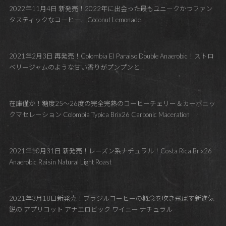
2022年11月4日 新発売！2022年に出会った最もユニークかつファン
タスティックなコーヒー！Coconut Lemonade
2021年2月3日 再発売！Colombia El Paraiso Double Anaerobic！ストロ
ベリージャムのような甘い香りがプンプンと！
在庫僅か！糖度25～26度の完全完熟のコーヒーチェリー＆カーボニッ
クマセレーション Colombia Typica Brix26 Carbonic Maceration
2021年10月31日 新発売！レーズン系ナチュラル！Costa Rica Brix26
Anaerobic Raisin Natural Light Roast
2021年3月18日新発売！ブラジルコーヒーの概念を吹き飛ばす新進気
鋭の アプリコット アナエロビック ワイニー ナチュラル