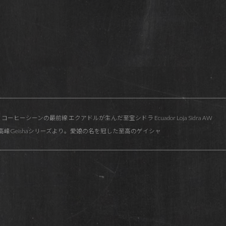
ーヒーシーンの最前線 エクアドルが生んだ至宝シドラ Ecuador Loja Sidra AW
iso 最高峰Geishaシリーズより。愛娘の名を冠した至高のゲイシャ