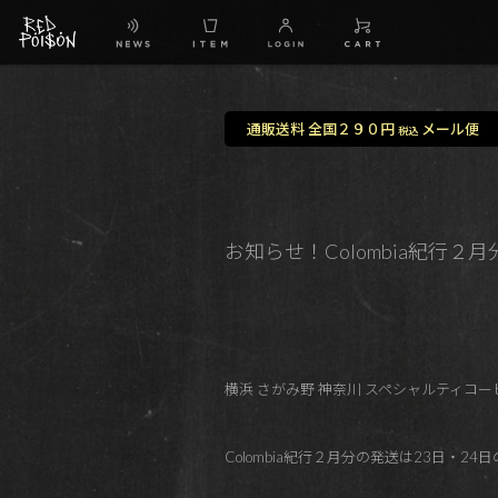
通販送料 全国２９０円
メール便
税込
お知らせ！Colombia紀行２
横浜 さがみ野 神奈川 スペシャルティコーヒ
Colombia紀行２月分の発送は23日・24