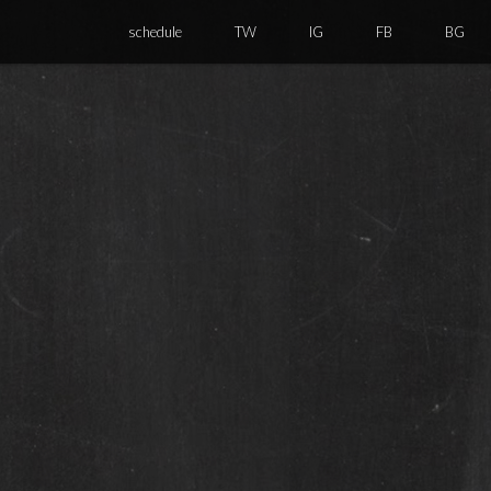
schedule
TW
IG
FB
BG