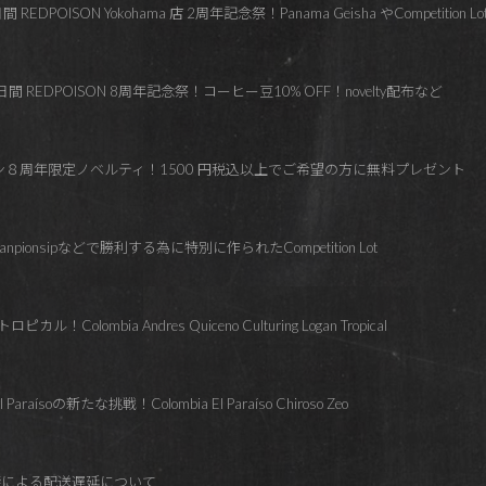
OISON Yokohama 店 2周年記念祭！Panama Geisha やCompetition Lo
 REDPOISON 8周年記念祭！コーヒー豆10% OFF！novelty配布など
ズン８周年限定ノベルティ！1500 円税込以上でご希望の方に無料プレゼント
hanpionsipなどで勝利する為に特別に作られたCompetition Lot
lombia Andres Quiceno Culturing Logan Tropical
soの新たな挑戦！Colombia El Paraíso Chiroso Zeo
響による配送遅延について