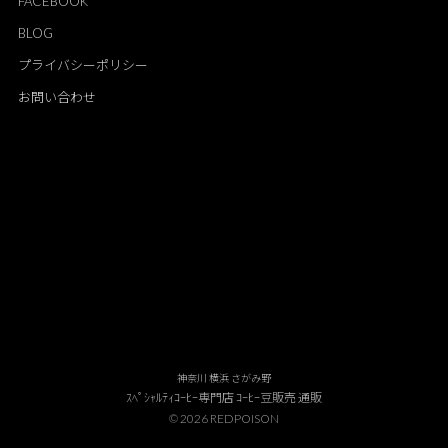
FACEBOOK
BLOG
プライバシーポリシー
お問い合わせ
神奈川 横浜 さがみ野
ｽﾍﾟｼｬﾙﾃｨｺｰﾋｰ専門店 ｺｰﾋｰ豆販売 通販
© 2026 REDPOISON