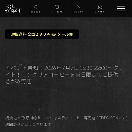
schedule
通販送料 全国２９０円
メール便
税込
TW
IG
イベント告知！2026年7月7日15:30-22:00七夕ナ
イト！サングリアコーヒーを当日限定でご提供！
FB
さがみ野店
BG
横浜 さがみ野 神奈川 スペシャルティコーヒー専門店 REDPOISON へご
訪問ありがとうございます。