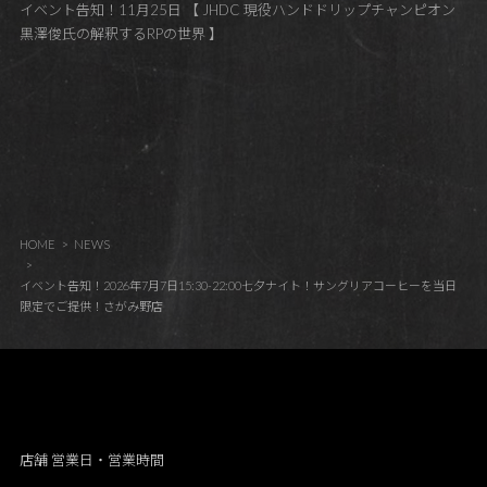
イベント告知！11月25日 【 JHDC 現役ハンドドリップチャンピオン
黒澤俊氏の解釈するRPの世界 】
HOME
NEWS
イベント告知！2026年7月7日15:30-22:00七夕ナイト！サングリアコーヒーを当日
限定でご提供！さがみ野店
店舗 営業日・営業時間