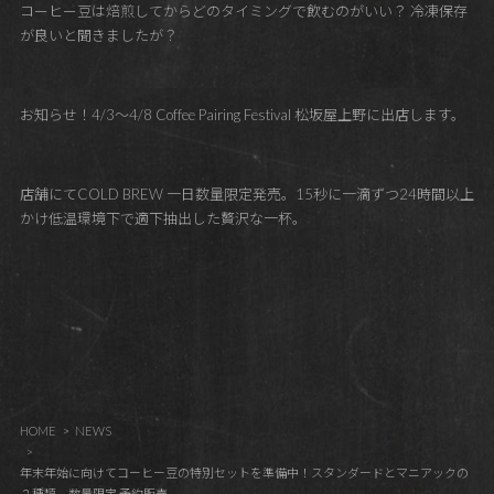
コーヒー豆は焙煎してからどのタイミングで飲むのがいい？ 冷凍保存
が良いと聞きましたが？
お知らせ！4/3～4/8 Coffee Pairing Festival 松坂屋上野に出店します。
店舗にてCOLD BREW 一日数量限定発売。15秒に一滴ずつ24時間以上
かけ低温環境下で適下抽出した贅沢な一杯。
HOME
NEWS
年末年始に向けてコーヒー豆の特別セットを準備中！スタンダードとマニアックの
２種類。数量限定 予約販売。