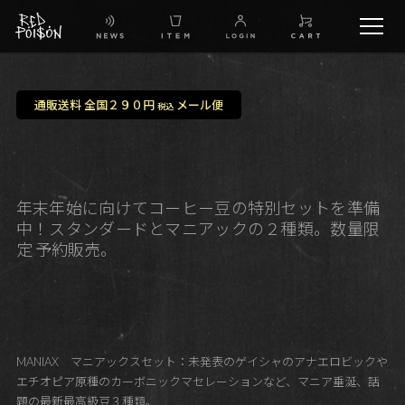
schedule
通販送料 全国２９０円
メール便
税込
TW
IG
年末年始に向けてコーヒー豆の特別セットを準備
中！スタンダードとマニアックの２種類。数量限
FB
定 予約販売。
BG
MANIAX マニアックスセット：未発表のゲイシャのアナエロビックや
エチオピア原種のカーボニックマセレーションなど、マニア垂涎、話
題の最新最高級豆３種類。