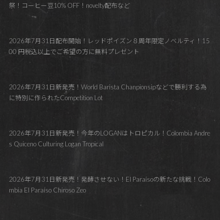
祭！コーヒー豆10% OFF！novelty配布など
2026年7月31日配布開始！レッドポイズン８周年限定ノベルティ！15
00 円税込以上でご希望の方に無料プレゼント
2026年7月31日新発売！World Barista Chanpionsipなどで勝利する為
に特別に作られたCompetition Lot
2026年7月31日新発売！今年のLOGANはトロピカル！Colombia Andre
s Quiceno Culturing Logan Tropical
2026年7月31日新発売！発酵させない！El Paraísoの新たな挑戦！Colo
mbia El Paraíso Chiroso Zeo