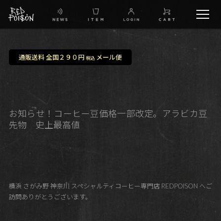
schedule
通販送料 全国２９０円
メール便
税込
TW
IG
お知らせ！コーヒー豆価格一部改定。アラビカ豆
先物 史上最高値
FB
BG
横浜 さがみ野 神奈川 スペシャルティコーヒー専門店 REDPOISON へご
訪問ありがとうございます。