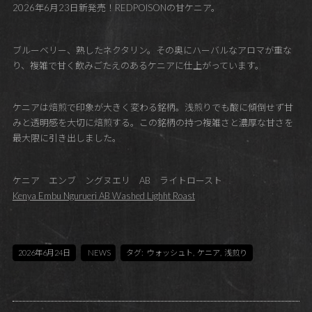
2026年6月23日新発売！REDPOISONの甘ケニア。
ブルーベリー、熟したネクタリン。その奥にハーバルなアロマが重な
り、複雑で甘く飲みごたえのあるケニアに仕上がっています。
ケニアは焙煎で印象が大きく変わる銘柄。浅煎りでも酸に傾倒せず甘
みと透明感を大切に焙煎する。この銘柄の持つ複雑さと濃厚な甘さを
最大限に引き出しました。
ケニア エンブ ングヌエリ AB ライトロースト
Kenya Embu Ngurueri AB Washed Lighht Roast
2026年6月24日
NEWS
タグ:
ウォッシュト
,
ケニア
,
浅煎り