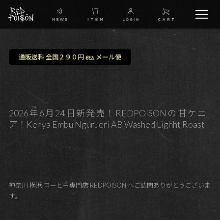
schedule
通販送料 全国２９０円
メール便
税込
TW
IG
2026年6月24日新発売！REDPOISONの甘ケニ
ア！Kenya Embu Ngurueri AB Washed Lighht Roast
FB
BG
神奈川 横浜 コーヒー専門店 REDPOISON へご訪問ありがとうございま
す。