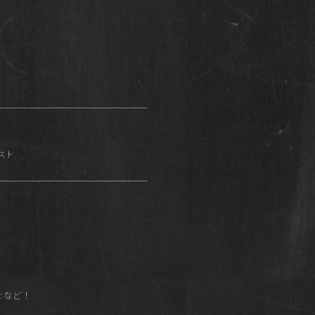
スト
ot など！