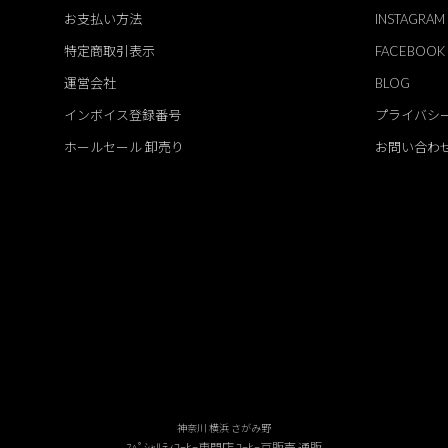
お支払い方法
INSTAGRAM
特定商取引表示
FACEBOOK
運営会社
BLOG
インボイス登録番号
プライバシ
ホールセール 卸売り
お問い合わ
神奈川 横浜 さがみ野
ｽﾍﾟｼｬﾙﾃｨｺｰﾋｰ専門店 ｺｰﾋｰ豆販売 通販