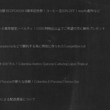
 REDPOISON 8周年記念祭！コーヒー豆10% OFF！novelty配布など
ズン８周年限定ノベルティ！1500 円税込以上でご希望の方に無料プレゼント
hanpionsipなどで勝利する為に特別に作られたCompetition Lot
lombia Andres Quiceno Culturing Logan Tropical
soの新たな挑戦！Colombia El Paraíso Chiroso Zeo
響による配送遅延について