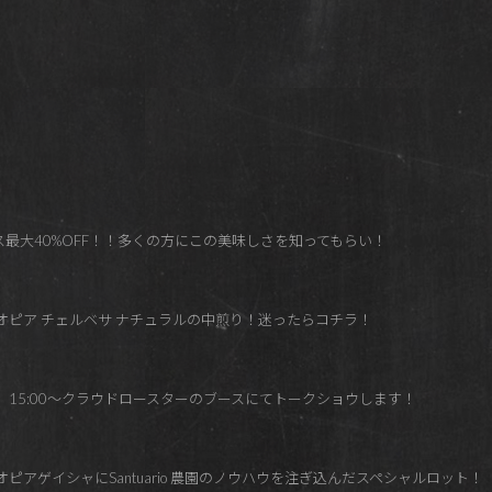
ス最大40%OFF！！多くの方にこの美味しさを知ってもらい！
チオピア チェルベサ ナチュラルの中煎り！迷ったらコチラ！
（木）15:00～クラウドロースターのブースにてトークショウします！
op エチオピアゲイシャにSantuario 農園のノウハウを注ぎ込んだスペシャルロット！