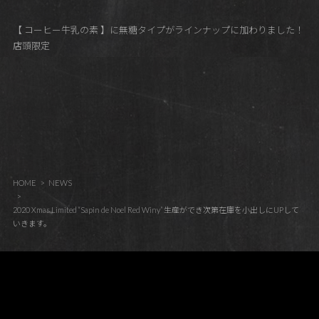
【 コーヒー牛乳の素 】に無糖タイプがラインナップに加わりました！
店頭限定
HOME
NEWS
2020 Xmas Limited “Sapin de Noel Red Winy” 生産ができ次第在庫を小出しにUPして
いきます。