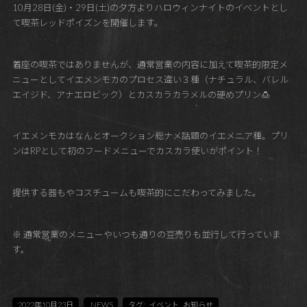
10月28日(金)・29日(土)の夕方よりハロウィンナイトのイベントとし
て喫茶レッドポイズンを開催します。
着座の喫茶ではありませんが、通常営業の内容に加えて喫茶的限定メ
ニューとしてイエメンモカのプロセス違い３種（ナチュラル、バレル
エイジド、アナエロビック）とカスカラカラメルの硬めプリン🍮
イエメンモカはなんとオークション総ナメ話題のイエメニア種。プリ
ンはRPとして初のフードメニューでカスカラ使いがポイント！
提供する器もやコスチュームも喫茶的にこだわってみました。
※ 通常営業のメニューやいつも通りの豆売りも並行して行っていま
す。
2022年10月23日
NEWS
タグ:
イベント
,
お知らせ