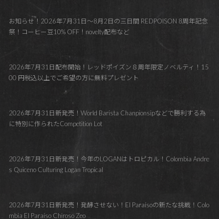
お知らせ！2026年7月31日～8月2日の三日間 REDPOISON 8周年記念
祭！コーヒー豆10% OFF！novelty配布など
2026年7月31日配布開始！レッドポイズン８周年限定ノベルティ！15
00 円税込以上でご希望の方に無料プレゼント
2026年7月31日新発売！World Barista Chanpionsipなどで勝利する為
に特別に作られたCompetition Lot
2026年7月31日新発売！今年のLOGANはトロピカル！Colombia Andre
s Quiceno Culturing Logan Tropical
2026年7月31日新発売！発酵させない！El Paraísoの新たな挑戦！Colo
mbia El Paraíso Chiroso Zeo