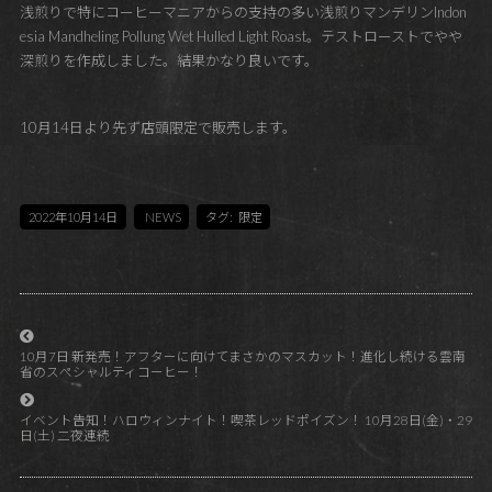
浅煎りで特にコーヒーマニアからの支持の多い浅煎りマンデリンIndon
esia Mandheling Pollung Wet Hulled Light Roast。テストローストでやや
深煎りを作成しました。結果かなり良いです。
10月14日より先ず店頭限定で販売します。
2022年10月14日
NEWS
タグ:
限定
10月7日 新発売！アフターに向けてまさかのマスカット！進化し続ける雲南
省のスぺシャルティコーヒー！
イベント告知！ハロウィンナイト！喫茶レッドポイズン！ 10月28日(金)・29
日(土) 二夜連続