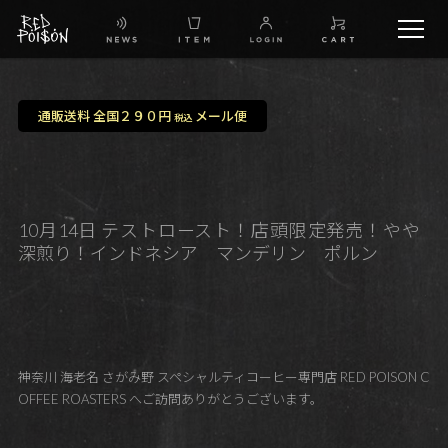
schedule
通販送料 全国２９０円
メール便
税込
TW
IG
10月14日 テストロースト！店頭限定発売！やや
深煎り！インドネシア マンデリン ポルン
FB
BG
神奈川 海老名 さがみ野 スペシャルティコーヒー専門店 RED POISON C
OFFEE ROASTERS へご訪問ありがとうございます。