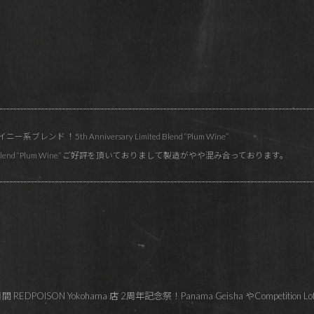
ンド ！5th Anniversary Limited Blend “Plum Wine”
mited Blend “Plum Wine” ご好評を頂いておりまして製造がやや混み合っております。
OISON Yokohama 店 2周年記念祭！Panama Geisha やCompetition Lo