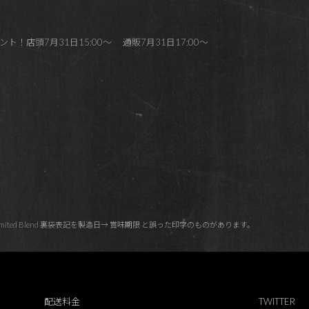
店頭7月31日15:00～ 通販7月31日17:00～
ry Limited Blend 裏袋表記を製造日→ 賞味期限 と誤った印字のものがあります。
配送料金
TWITTER