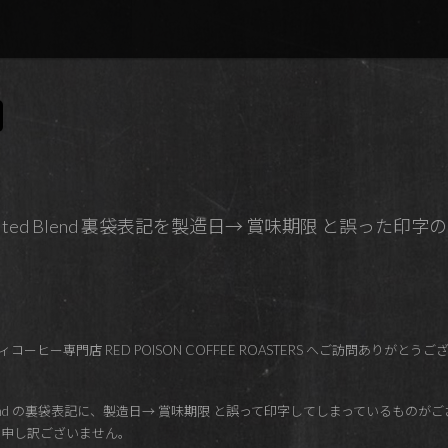
y Limited Blend 裏袋表記を製造日→ 賞味期限 と誤った
ーヒー専門店 RED POISON COFFEE ROASTERS へご訪問ありがとう
y Limited Blend の裏袋表記に、製造日→ 賞味期限 と誤って印字してしまって
い申し訳ございません。