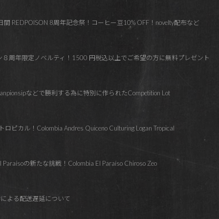
 REDPOISON 8周年記念祭！コーヒー豆10% OFF！novelty配布など
ズン８周年限定ノベルティ！1500 円税込以上でご希望の方に無料プレゼント
hanpionsipなどで勝利する為に特別に作られたCompetition Lot
lombia Andres Quiceno Culturing Logan Tropical
soの新たな挑戦！Colombia El Paraíso Chiroso Zeo
響による配送遅延について