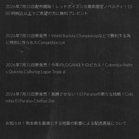
2026年7月31日配布開始！レッドポイズン８周年限定ノベルティ！15
00 円税込以上でご希望の方に無料プレゼント
2026年7月31日新発売！World Barista Chanpionsipなどで勝利する為
に特別に作られたCompetition Lot
2026年7月31日新発売！今年のLOGANはトロピカル！Colombia Andre
s Quiceno Culturing Logan Tropical
2026年7月31日新発売！発酵させない！El Paraísoの新たな挑戦！Colo
mbia El Paraíso Chiroso Zeo
お知らせ！熊本県を震源とする地震の影響による配送遅延について