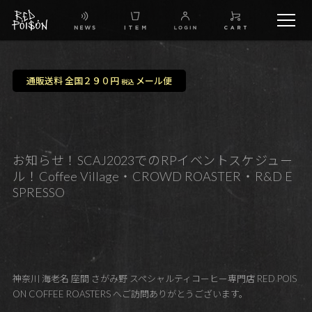
schedule
通販送料 全国２９０円
メール便
税込
TW
IG
お知らせ！SCAJ2023でのRPイベントスケジュー
ル！Coffee Village・CROWD ROASTER・R&D E
FB
SPRESSO
BG
神奈川 海老名 座間 さがみ野 スペシャルティコーヒー専門店 RED POIS
ON COFFEE ROASTERS へご訪問ありがとうございます。