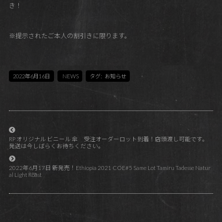
き！
※提示されたご本人の割引きに限ります。
2022年6月16日
NEWS
タグ:
お知らせ
RP オリジナル ビニール 傘 受注オーダーロット到着！店頭渡し可能です。
発送は今しばらくお待ちください。
2022年6月17日 新発売！Ethiopia 2021 COE#5 Same Lot Tamiru Tadesse Natur
al Light Roast