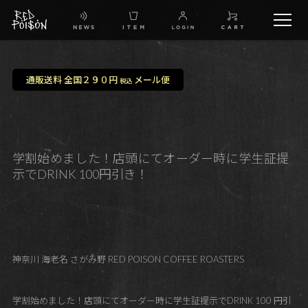
schedule
通販送料 全国２９０円
メール便
税込
TW
IG
学割始めました！店頭にてオーダー時に学生証提
示でDRINK 100円引き！
FB
BG
神奈川 海老名 さがみ野 RED POISON COFFEE ROASTERS
学割始めました！店頭にてオーダー時に学生証提示でDRINK 100 円引