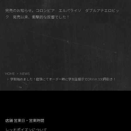
完売のお知らせ。コロンビア エルパライソ ダブルアナエロビッ
ク 発売以来、衝撃的な反響でした！
HOME
NEWS
学割始めました！店頭にてオーダー時に学生証提示でDRINK 100円引き！
店舗 営業日・営業時間
レッドポイズンについて