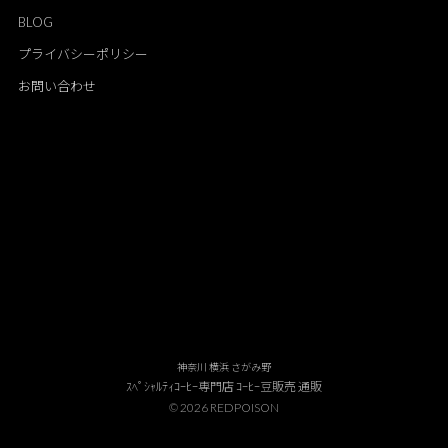
BLOG
プライバシーポリシー
お問い合わせ
神奈川 横浜 さがみ野
ｽﾍﾟｼｬﾙﾃｨｺｰﾋｰ専門店 ｺｰﾋｰ豆販売 通販
© 2026 REDPOISON