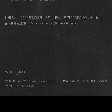
お知らせ！2026年8月8日～8月11日の4日間 REDPOISON Yokohama
店 2周年記念祭！Panama Geisha やCompetition Lot
HOME
NEWS
お知らせ！4/27 YCM ( yokohama coffee marche ) 横浜市都筑区 センター北駅「みなき
たウォーク」10:00-16:00