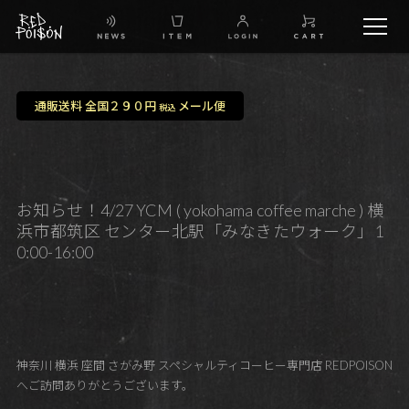
schedule
通販送料 全国２９０円
メール便
税込
TW
IG
お知らせ！4/27 YCM ( yokohama coffee marche ) 横
浜市都筑区 センター北駅「みなきたウォーク」1
FB
0:00-16:00
BG
神奈川 横浜 座間 さがみ野 スペシャルティコーヒー専門店 REDPOISON
へご訪問ありがとうございます。