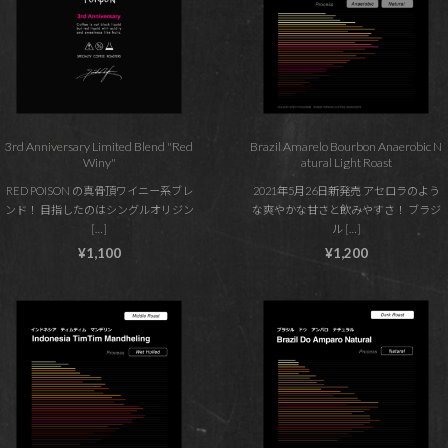
3rd Anniversary Limited Blend "Red
Brazil Amarelo Bourbon Anaerobic N
Winy"
atural Light Roast
RED POISON の真骨頂ワイニー系ブレ
2021年5月26日新発売 アセロラのよう
ンド！ 目指したのはシングルオリジン
な爽やかな甘さと飲みやすさ！ ブラジ
[…]
ル […]
¥1,100
¥1,200