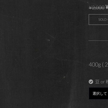
¥
¥2,000
SOLD
400g ( 
豆 or 