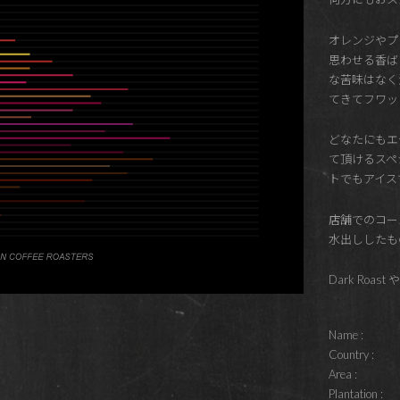
オレンジやプ
思わせる香ば
な苦味はなく
てきてフワッ
どなたにもエ
て頂けるスペ
トでもアイス
店舗でのコー
水出ししたも
Dark Roas
Name :
Country :
Area :
Plantation :