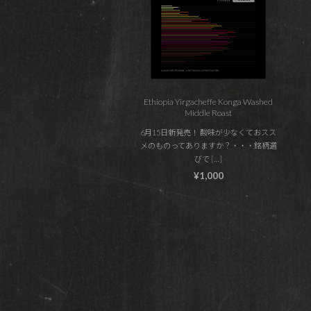
Ethiopia Yirgacheffe Konga Washed
Middle Roast
6月15日新発売！ 酸味が少なくておスス
メのものってありますか？・・・銘柄選
びで […]
¥1,000