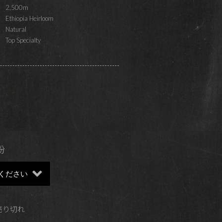
2,500m
Ethiopia Heirloom
Natural
Top Specialty
粉
 売り切れ