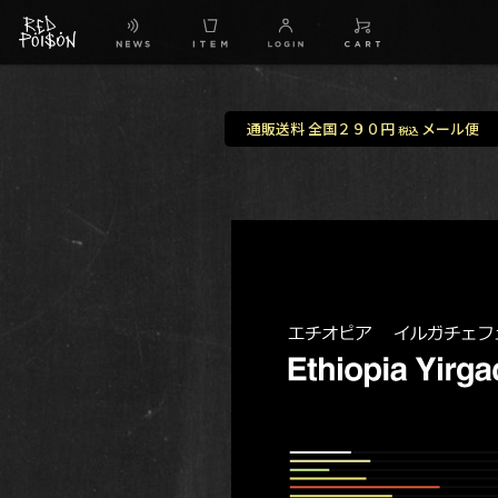
通販送料 全国２９０円
メール便
税込