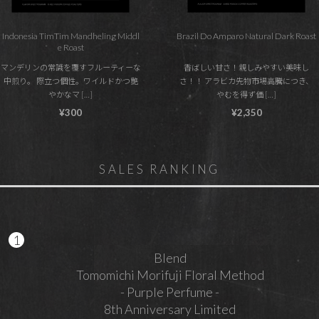
Indonesia TimTim Mandheling Middl
Brazil Do Amparo Natural Dark Roast
e Roast
マンデリンの常識を覆すフルーティーな
香ばしい甘さ！親しみやすい美味し
中煎り。 際立つ個性。ワイルドかつ艶
さ！！ アラビカ先物市場高騰につき、
やかなマ […]
やむを得ず価 […]
¥300
¥2,350
SALES RANKING
Blend
Tomomichi Morifuji Floral Method
- Purple Perfume -
8th Anniversary Limited