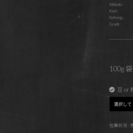
Altitude :
Kind :
Refining :
Grade :
100g 袋
豆 or 
在庫状況 :