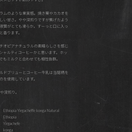
ラムのような果実感。焼き栗やカカオを
しい甘さ。やや深煎りですが焦げたよう
液質がとても滑らか。すーっと口に入っ
と香ります。
チオピアナチュラルの素晴らしさを感じ
シャルティコーヒーかと思います。ホッ
でもミルクと合わせても相性抜群。
ルドブリューとコーヒー牛乳は当銘柄を
のを使用しています。
t やや深煎り。
Ethiopia Yirgacheffe konga Natural
Ethiopia
Yirgachefe
konga