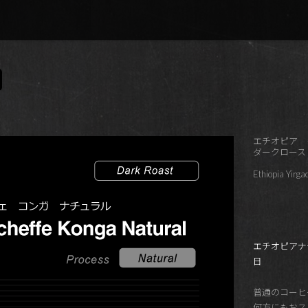
エチオピア
ダークロース
Ethiopia Yirg
エチオピアナ
日
普通のコーヒ
何方にもおス