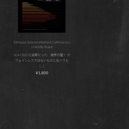
Ethiopia Sidamo Washed Caffeine Les
s Middle Roast
SCAJ 2023で話題だった、焼芋の蜜！ カ
フェインレスではないものと比べても
[…]
¥1,800