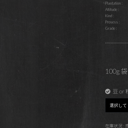
Plantation :
Altitude :
Kind :
Prosess :
Grade :
100g 袋
豆 or 
在庫状況 :