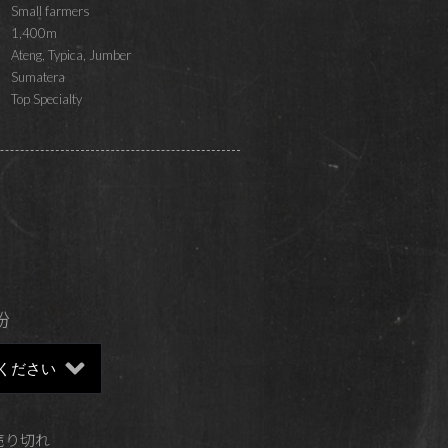
Small farmers
1,400m
Ateng, Typica, Jumber
Sumatera
Top Specialty
粉
 売り切れ