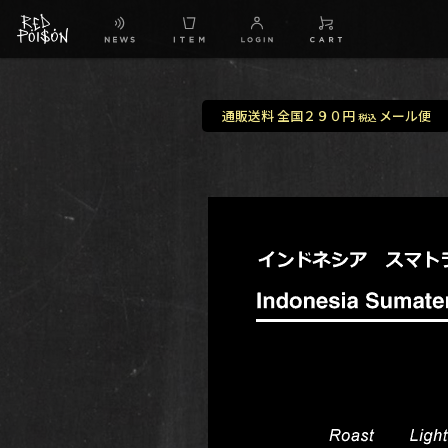
通販送料 全国２９０円
メール便
税込