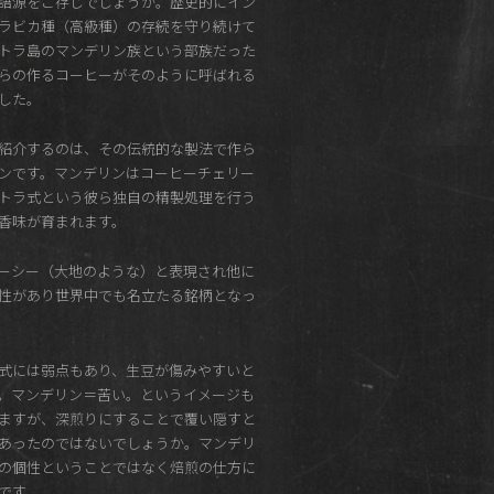
語源をご存じでしょうか。歴史的にイン
ラビカ種（高級種）の存続を守り続けて
トラ島のマンデリン族という部族だった
らの作るコーヒーがそのように呼ばれる
した。
紹介するのは、その伝統的な製法で作ら
ンです。マンデリンはコーヒーチェリー
トラ式という彼ら独自の精製処理を行う
香味が育まれます。
ーシー（大地のような）と表現され他に
性があり世界中でも名立たる銘柄となっ
式には弱点もあり、生豆が傷みやすいと
。マンデリン＝苦い。というイメージも
ますが、深煎りにすることで覆い隠すと
あったのではないでしょうか。マンデリ
の個性ということではなく焙煎の仕方に
です。