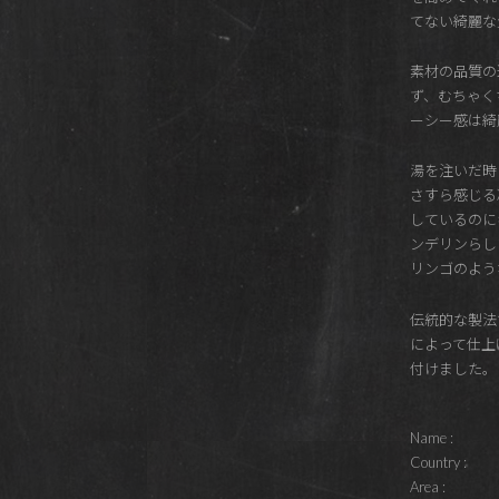
てない綺麗な
素材の品質の
ず、むちゃく
ーシー感は綺
湯を注いだ時
さすら感じる
しているのに
ンデリンらし
リンゴのよう
伝統的な製法
によって仕上
付けました。
Name :
Country :
Area :