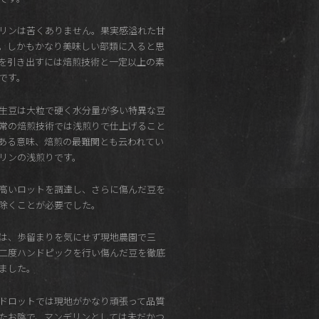
リンは苦くありません。果実感溢れた甘
。しかもかなり美味しい部類に入ると思
を引き出すには焙煎技術と一定以上の素
です。
生豆は大粒で硬く水分量が多い特異な豆
常の焙煎技術では浅煎りで仕上げること
ある意味、焙煎の最難関とも云われてい
リンの浅煎りです。
高いロットを調達し、さらに傷んだ豆を
除くことが必要でした。
は、歩留まりを気にせず現地農園で三
二度ハンドピックを行い傷んだ豆を徹底
ました。
ドロットでは現地がかなり頑張って品質
たお陰で、マンデリンとしては未だかつ