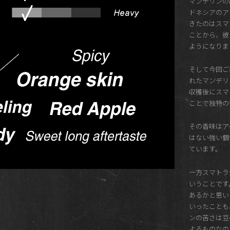
マンデリンの
ドネシアのア
きたのはスマ
ことから、彼
ようになりま
そして今回ご
れたマンデリ
収穫後にスマ
ことで独特の
その香味はア
はない強い個
ています。
一方スマトラ
いうことです
あるかと思い
いったことも
ンの苦さは豆
よるものなの