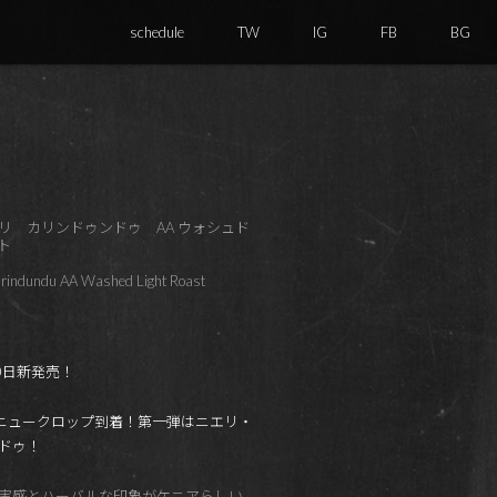
schedule
TW
IG
FB
BG
リ カリンドゥンドゥ AA ウォシュド
ト
arindundu AA Washed Light Roast
30日新発売！
4 ニュークロップ到着！第一弾はニエリ・
ドゥ！
実感とハーバルな印象がケニアらしい。