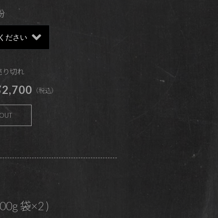
粉
 売り切れ
2,700
（税込）
 OUT
200g 袋×2 )