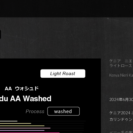
ケニア ニエ
ライトロース
Kenya Nieri K
2024年6月
ケニア202
カリンドゥン
ベリー系の果