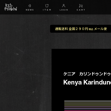
通販送料 全国２９０円
メール便
税込