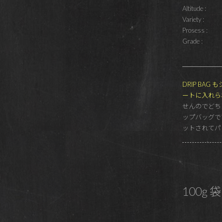
Altitude :
Variety :
Prosess :
Grade :
DRIP BA
ートに入れら
せんのでどち
ップバッグで
ットされてパ
100g 袋