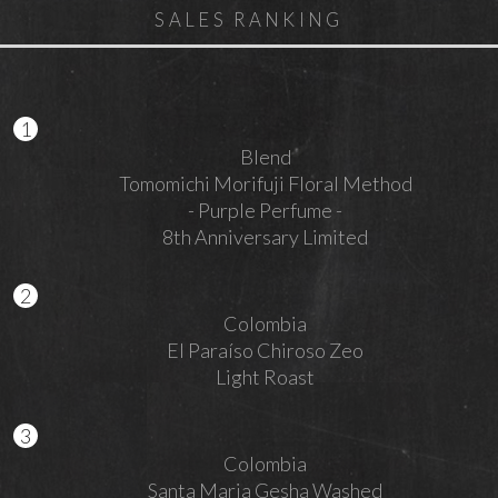
SALES RANKING
Blend
Tomomichi Morifuji Floral Method
- Purple Perfume -
8th Anniversary Limited
Colombia
El Paraíso Chiroso Zeo
Light Roast
Colombia
Santa Maria Gesha Washed