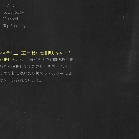
1,750m
SL28, SL34
Washed
Top Specialty
G もシステム上（豆 or 粉）を選択しないとカ
れません。
豆 or 粉どちらでも関係ありま
らかを選択してください。もちろんドリ
すので粉に挽いた状態でフィルターにセ
ッケージされています。