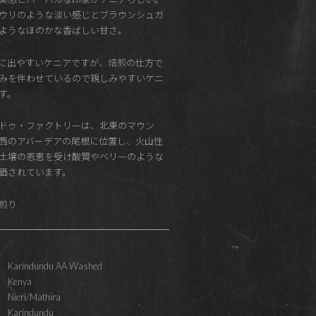
ウリのような淡い感じとブラウンシュガ
ようなほのかな香ばしい甘さ。
に出やすいケニアですが、焙煎の仕方で
みを伴わせているので親しみやすいケニ
す。
ドゥ・ファクトリーは、北東のマウン
西のアバーデアの尾根に位置し、火山性
土壌の恩恵を受け酸質やベリーのような
価されています。
 浅煎り
Karindundu AA Washed
Kenya
Nieri/Mathira
Karindundu