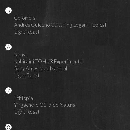
Colombia
Andres Quiceno Culturing Logan Tropical
Light Roast
Kenya
Kahiraini TOH #3 Experimental
5day Anaerobic Natural
Light Roast
Ethiopia
Yirgachefe G1 Idido Natural
Light Roast