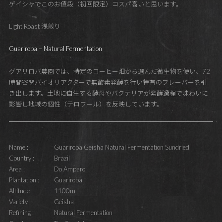
ゲイシャでこのお値段（初回限定）コスパ高いと思います。
Light Roast 浅煎り
Guariroba – Natural Fermentation
グアリロバ農園では、特定のコーヒー畑から選んだ微生物を使い、72
時間密閉バイオリアクターで無酸素発酵を行い特有のフレーバーを引
き出します。土地に自生する酵母やバクテリアが発酵過程で味わいに
影響し地域の個性（テロワール）を反映しています。
Name :
Guariroba Geisha Natural Fermentation Sundried
Country :
Brazil
Area :
Do Amparo
Plantation :
Guariroba
Altitude :
1100m
Variety :
Geisha
Refining :
Natural Fermentation