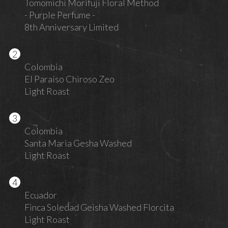
Tomomichi Morifuji Floral Method
- Purple Perfume -
8th Anniversary Limited
Colombia
El Paraíso Chiroso Zeo
Light Roast
Colombia
Santa Maria Gesha Washed
Light Roast
Ecuador
Finca Soledad Geisha Washed Florcita
Light Roast