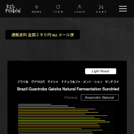
schedule
通販送料 全国２９０円
メール便
税込
TW
IG
FB
BG