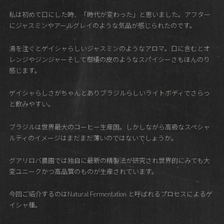
私は初めて口にした時、「時代が変わった」と思いました。アフター
にジャスミンやアールグレイのような気品が感じられたのです。
湯を注ぐとゲイシャらしいジャスミンのようなアロマ。口に含むとオ
レンジやジンジャーそして柑橘の皮のようなスパイシーさもほんのり
感じます。
ゲイシャらしさがちゃんとありブラジルらしいライトボディでさらっ
と飲みやすい。
ブラジルは世界最大のコーヒー生産国。しかしながら高級なスペシャ
ルティのイメージはまだまだ薄いのではないでしょうか。
グアリロバ農園では独自に最新の精製法が研究され世界的にみても大
変ユニークかつ高品質のものが生産されています。
今回ご紹介するのはNatural Fermentation と呼ばれるプロセスによるゲ
イシャ種。