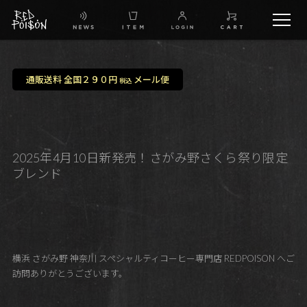
schedule
通販送料 全国２９０円
メール便
税込
TW
IG
2025年4月10日新発売！さがみ野さくら祭り限定
ブレンド
FB
BG
横浜 さがみ野 神奈川 スペシャルティコーヒー専門店 REDPOISON へご
訪問ありがとうございます。