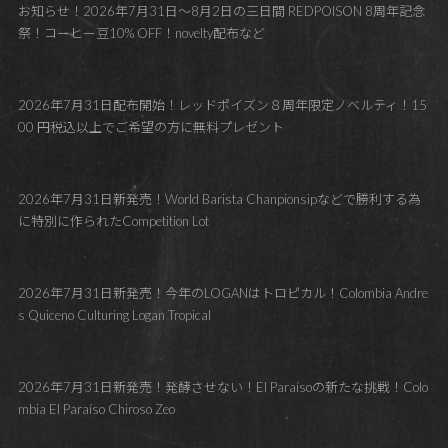
お知らせ！2026年7月31日～8月2日の三日間 REDPOISON 8周年記念
祭！コーヒー豆10% OFF！novelty配布など
2026年7月31日配布開始！レッドポイズン８周年限定ノベルティ！15
00 円税込以上でご希望の方に無料プレゼント
2026年7月31日新発売！World Barista Chanpionsipなどで勝利する為
に特別に作られたCompetition Lot
2026年7月31日新発売！今年のLOGANはトロピカル！Colombia Andre
s Quiceno Culturing Logan Tropical
2026年7月31日新発売！発酵させない！El Paraísoの新たな挑戦！Colo
mbia El Paraíso Chiroso Zeo