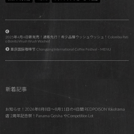
2025年4月4日新発売！通販先行！希少品種ウッシュウッシュ！Colombia Pati
o Bonito Wush Wush Washed
重庆国际咖啡节 Chongqing International Coffee Festival – MENU
新着記事
お知らせ！2026年8月8日～8月11日の4日間 REDPOISON Yokohama
店 2周年記念祭！Panama Geisha やCompetition Lot