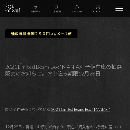
schedule
通販送料 全国２９０円
メール便
税込
TW
IG
2021 Limited Beans Box “MANIAX” 予備在庫の抽選
販売のお知らせ。お申込み期限12月28日
FB
BG
既に予約完売となっている
2021 Limited Beans Box ” MANIAX ”
12月25日に発送・お渡しが始まり、現在ご購入者のお手元に届いてい