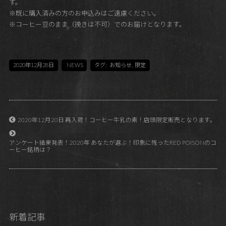
す。
※既に購入済みの方のお申込みはご遠慮ください。
※コーヒー豆のまま（挽きは不可）でのお届けとなります。
2020年12月28日
NEWS
タグ:
お知らせ
,
限定
2020年12月20日 再入荷！コーヒー牛乳の素！店頭限定販売となります。
アンケート結果発表！2020年 あなたが選ぶ！印象に残ったRED POISONのコ
ーヒー銘柄は？
新着記事