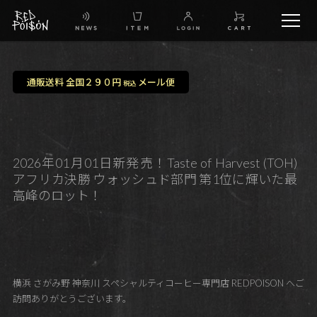
schedule
通販送料 全国２９０円
メール便
税込
TW
IG
2026年01月01日新発売！Taste of Harvest (TOH)
アフリカ決勝 ウォッシュド部門 第1位に輝いた最
FB
高峰のロット！
BG
横浜 さがみ野 神奈川 スペシャルティコーヒー専門店 REDPOISON へご
訪問ありがとうございます。