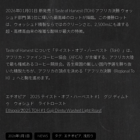
2026年01月01日 新発売！Taste of Harvest (TOH) アフリカ決勝 ウォッ
シュド部門 第1位に輝いた最高峰のロットが降臨。この優勝ロット
は、ウォッシュド精製ならではのクリーンさと、2,500mにも達する
超・高標高由来の複雑な酸味が最大の特徴。
Taste of Harvest について「テイスト・オブ・ハーベスト（ToH）」は、
アフリカ・ファインコーヒー協会（AFCA）が主催する、アフリカ大陸
で最も権威あるコーヒー競技会。各生産国の厳しい国内予選を勝ち抜
いた精鋭たちが、アフリカの頂点を決める「アフリカ決勝（Regional To
H）」へと駒を進めます。
エチオピア 2025 テイスト・オブ・ハーベスト #1 グジ ディムト
ゥ ウォシュド ライトロースト
Ethiopia 2025 TOH #1 Guji Dimtu Washed Light Roast
2026年1月1日
NEWS
タグ:
エチオピア
,
浅煎り