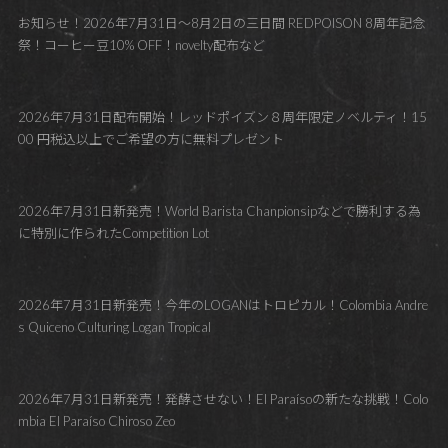
お知らせ！2026年7月31日～8月2日の三日間 REDPOISON 8周年記念
祭！コーヒー豆10% OFF！novelty配布など
2026年7月31日配布開始！レッドポイズン８周年限定ノベルティ！15
00 円税込以上でご希望の方に無料プレゼント
2026年7月31日新発売！World Barista Chanpionsipなどで勝利する為
に特別に作られたCompetition Lot
2026年7月31日新発売！今年のLOGANはトロピカル！Colombia Andre
s Quiceno Culturing Logan Tropical
2026年7月31日新発売！発酵させない！El Paraísoの新たな挑戦！Colo
mbia El Paraíso Chiroso Zeo