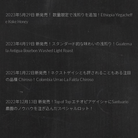
2023年5月29日 新発売！ 数量限定で浅煎りを追加！Ethiopia Yirgacheff
e Koke Honey
2023年4月19日 新発売！スタンダード的な味わいの浅煎り！Guatema
la Antigua Bourbon Washed Light Roast
2025年1月22日新発売！ネクストゲイシとも評されることもある注目
の品種 Chiroso！Colombia Urrao La Falda Chiroso
2022年12月13日 新発売！Top of Top エチオピアゲイシャにSantuario
農園のノウハウを注ぎ込んだスペシャルロット！