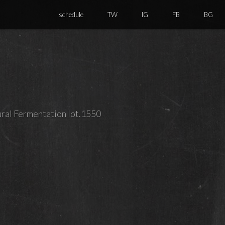
schedule
TW
IG
FB
BG
rmentation lot.1550