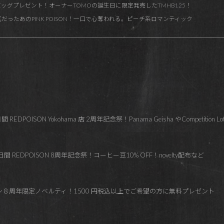
ッグプレゼント！オーナーTOMOの誕生日に限定発売したTMHB125！
人気だったあのPINK POISON！一口で心奪われる。ピーチ系ロマンティック
OISON Yokohama 店 2周年記念祭！Panama Geisha やCompetition Lo
 REDPOISON 8周年記念祭！コーヒー豆10% OFF！novelty配布など
ズン８周年限定ノベルティ！1500 円税込以上でご希望の方に無料プレゼント