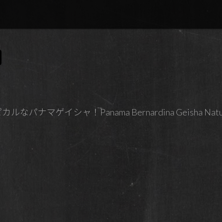
マゲイシャ！Panama Bernardina Geisha Natural Fe