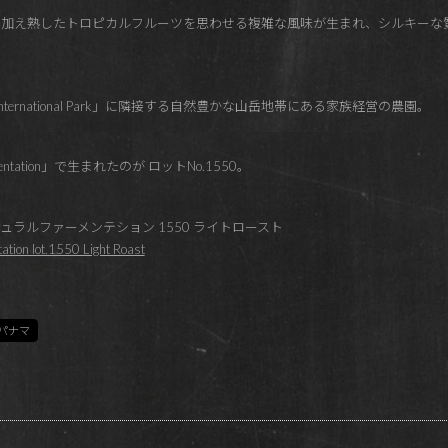
に加え熟したトロピカルフルーツを思わせる複雑な風味が生まれ、シルキーな
stad International Park」に隣接する自然豊かな山岳地帯にある家族経営の農園。
ntation」で生まれたのが ロットNo.1550。
ラルファーメンテション 1550 ライトロースト
tion lot.1550 Light Roast
パナマ