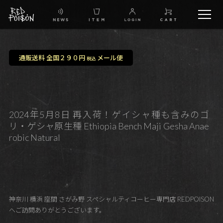
schedule
通販送料 全国２９０円
メール便
税込
TW
IG
2024年5月8日 再入荷！ゲイシャ種も含みのゴ
リ・ゲシャ原生種 Ethiopia Bench Maji Gesha Anae
FB
robic Natural
BG
神奈川 横浜 座間 さがみ野 スペシャルティコーヒー専門店 REDPOISON
へご訪問ありがとうございます。