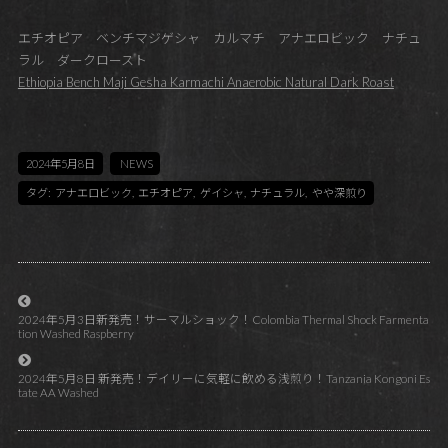
エチオピア ベンチマジゲシャ カルマチ アナエロビック ナチュ
ラル ダークロースト
Ethiopia Bench Maji Gesha Karmachi Anaerobic Natural Dark Roast
2024年5月8日
NEWS
タグ:
アナエロビック
,
エチオピア
,
ゲイシャ
,
ナチュラル
,
やや深煎り
2024年5月3日新発売！サーマルショック！Colombia Thermal Shock Farmenta
tion Washed Raspberry
2024年5月8日 新発売！デイリーに気軽に飲める浅煎り！Tanzania Kongoni Es
tate AA Washed