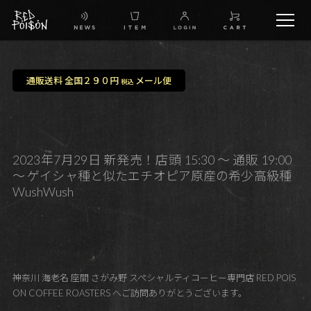
schedule
通販送料 全国２９０円
メール便
税込
TW
IG
2023年7月29日 新発売！店頭 15:30 ～ 通販 19:00
～ ゲイシャ種と似たエチオピア原産の希少高級種
FB
WushWush
BG
神奈川 海老名 座間 さがみ野 スペシャルティコーヒー専門店 RED POIS
ON COFFEE ROASTERS へご訪問ありがとうございます。