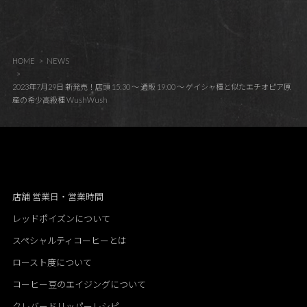
HOME
NEWS
2023年7月29日 新発売！店頭 15:30 ～ 通販 19:00 ～ ゲイシャ種と似たエチオピア原
産の希少高級種 WushWush
店舗 営業日・営業時間
レッドポイズンについて
スペシャルティコーヒーとは
ロースト度について
コーヒー豆のエイジングについて
クレバードリッパーレシピ