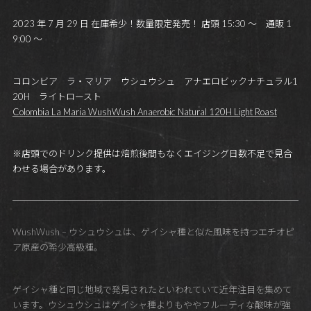
2023 年 7 月 29 日 在庫希少！数量限定発売！ 店頭 15:30 ～ 通販 1
9:00 ～
コロンビア ラ・マリア ウシュウシュ アナエロビックナチュラル1
20H ライトロースト
Colombia La Maria WushWush Anaerobic Natural 120H Light Roast
※店頭でのドリンク提供は焙煎後間もなくエイジング日数不足で見合
わせる場合があります。
WushWush – ウシュウシュは、ゲイシャ種と似た風味を持つエチオピ
ア原産の希少高級種。
ゲイシャ種と同じ地域で発見されたといわれていて近年注目を集めて
います。ウシュウシュはゲイシャ種よりもややフルーティな酸味が強