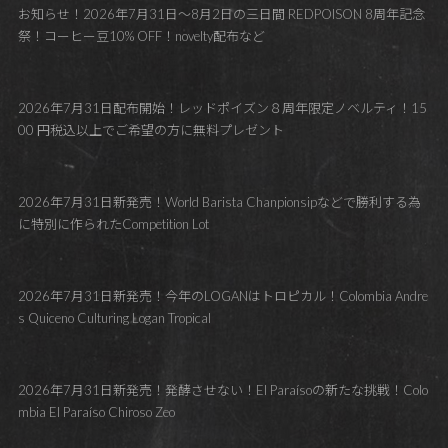
お知らせ！2026年7月31日～8月2日の三日間 REDPOISON 8周年記念
祭！コーヒー豆10% OFF！novelty配布など
2026年7月31日配布開始！レッドポイズン８周年限定ノベルティ！15
00 円税込以上でご希望の方に無料プレゼント
2026年7月31日新発売！World Barista Chanpionsipなどで勝利する為
に特別に作られたCompetition Lot
2026年7月31日新発売！今年のLOGANはトロピカル！Colombia Andre
s Quiceno Culturing Logan Tropical
2026年7月31日新発売！発酵させない！El Paraísoの新たな挑戦！Colo
mbia El Paraíso Chiroso Zeo