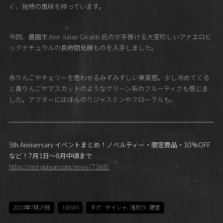
く、独特の風味を持っています。
今回、農園主Jose Julian Giraldo 氏のが手掛ける大変珍しいアナエロビ
ックナチュラルの長時間発酵ものを入手しました。
赤りんごやチェリーを思わせるみずみずしい果実感。少し冷めてくる
と青りんごヤマスカットのようなグリーン系のフルーティさも感じま
した。アフターにはほんのりジャスミンやフローラルも。
5th Anniversary イベントまとめ！ノベルティー・限定商品・10％OFF
など！7月1日～8月中頃まで
https://red-poison.com/news/7368/
2023年7月29日
NEWS
タグ:
ゲイシャ
,
浅煎り
,
限定