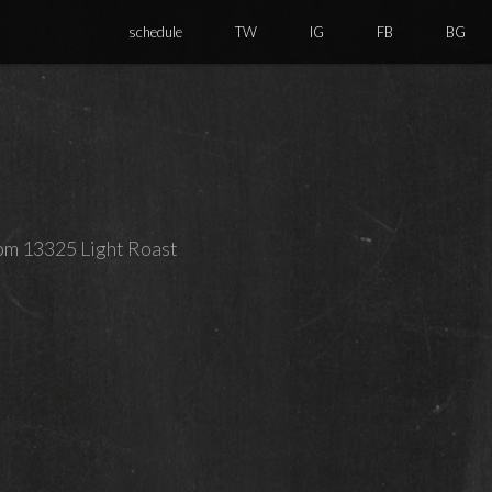
schedule
TW
IG
FB
BG
13325 Light Roast