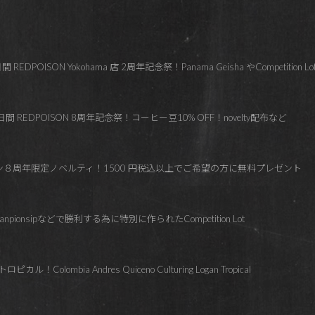
OISON Yokohama 店 2周年記念祭！Panama Geisha やCompetition Lo
 REDPOISON 8周年記念祭！コーヒー豆10% OFF！novelty配布など
ズン８周年限定ノベルティ！1500 円税込以上でご希望の方に無料プレゼント
hanpionsipなどで勝利する為に特別に作られたCompetition Lot
lombia Andres Quiceno Culturing Logan Tropical