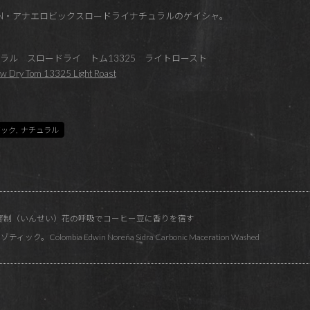
るASDN・アナエロビックスロードライナチュラルのゲイシャ。
ラル スロードライ トム13325 ライトロースト
low Dry Tom 13325 Light Roast
ビック
,
ナチュラル
ン窨制（いんせい）花の呼吸でコーヒー豆に香りを宿す
olombia Edwin Noreña Sidra Carbonic Maceration Washed