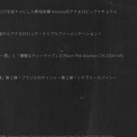
2023を総ナメにした新母体種 Yemeniaのアナエロビックナチュラル
雲南省からアナエロビック・トリプルファーメンテーション！
「優雅なティーライク」El Placer Pink Bourbon CM 200H WN
逆襲」第１弾！ブラジルのゲイシャ・第２弾！シトラス・スパイシー
a Altieri Geisha Natural Anaerobic Slow Dry Tom 13325 Light Roast