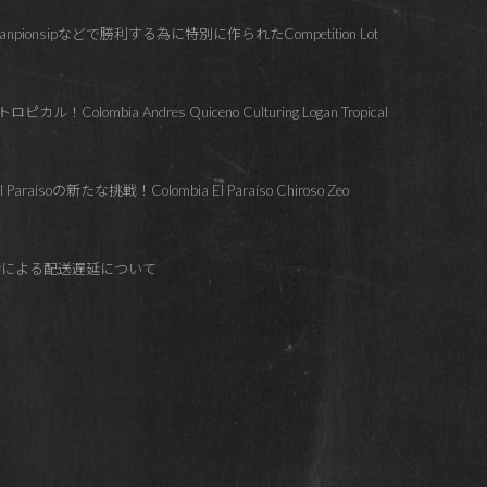
hanpionsipなどで勝利する為に特別に作られたCompetition Lot
lombia Andres Quiceno Culturing Logan Tropical
soの新たな挑戦！Colombia El Paraíso Chiroso Zeo
響による配送遅延について