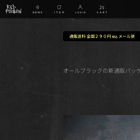
通販送料 全国２９０円
メール便
税込
オールブラックの新通販パッ