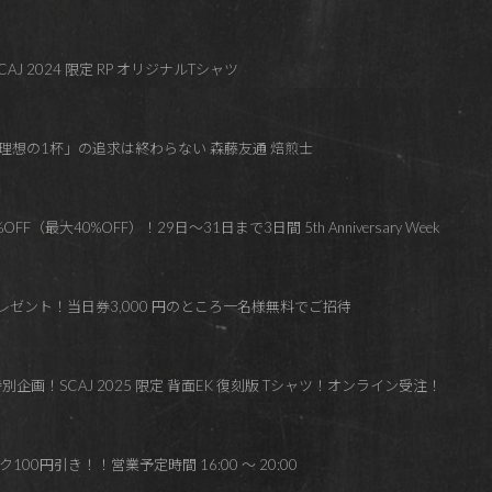
J 2024 限定 RP オリジナルTシャツ
】「理想の1杯」の追求は終わらない 森藤友通 焙煎士
最大40%OFF）！29日～31日まで3日間 5th Anniversary Week
 プレゼント！当日券3,000 円のところ一名様無料でご招待
企画！SCAJ 2025 限定 背面EK 復刻版 Tシャツ！オンライン受注！
0円引き！！営業予定時間 16:00 ～ 20:00