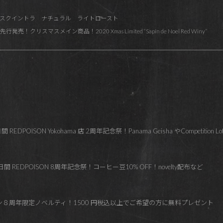
スクイントラ ナチュラル ライトロースト
発売！クリスマスメイン商品！2020 Xmas Limited “Sapin de Noel Red Winy”
OISON Yokohama 店 2周年記念祭！Panama Geisha やCompetition L
 REDPOISON 8周年記念祭！コーヒー豆10% OFF！novelty配布など
ズン８周年限定ノベルティ！1500 円税込以上でご希望の方に無料プレゼント