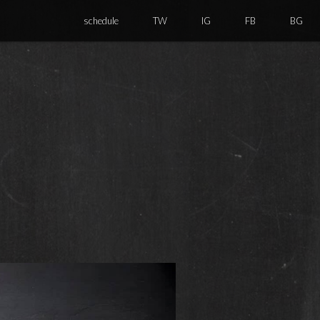
schedule
TW
IG
FB
BG
。