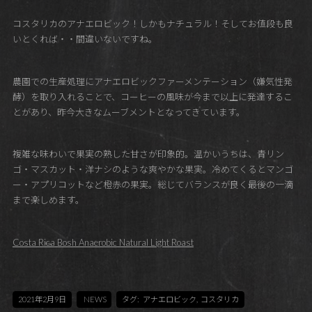
コスタリカのアナエロビック！しかもナチュラル！そしてお値段も良
いとくれば・・間違いないですね。
農園での生産処理にアナエロビックファーメンテーション（嫌気性発
酵）を取り入れることで、コーヒーの風味が今まで以上に発達するこ
とがあり、昨今大きなムーブメントとなってきています。
複雑な味わいで果実の熟した甘さが印象的。温かいうちは、青リン
ゴ・マスカット・洋ナシのような爽やかな果実。冷めてくるとマンゴ
ー・アプリコットなど橙赤の果実。総じてバランスが良く最後の一滴
まで楽しめます。
Costa Rica Bosh Anaerobic Natural Light Roast
2021年2月9日
NEWS
タグ:
アナエロビック
,
コスタリカ