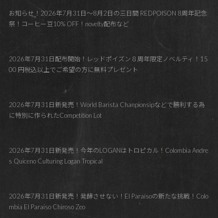
お知らせ！2026年7月31日～8月2日の三日間 REDPOISON 8周年記念
祭！コーヒー豆10% OFF！novelty配布など
2026年7月31日配布開始！レッドポイズン８周年限定ノベルティ！15
00 円税込以上でご希望の方に無料プレゼント
2026年7月31日新発売！World Barista Chanpionsipなどで勝利する為
に特別に作られたCompetition Lot
2026年7月31日新発売！今年のLOGANはトロピカル！Colombia Andre
s Quiceno Culturing Logan Tropical
2026年7月31日新発売！発酵させない！El Paraísoの新たな挑戦！Colo
mbia El Paraíso Chiroso Zeo