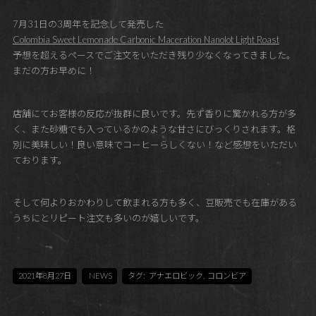
7月31日の3周年を記念して発売した
Colombia Sweet Lemonade Carbonic Maceration Nanolot Light Roast
予想を超えるペースでご注文をいただき残り少なくなってきました。
まだの方お早めに！
店舗にてお客様の反応が抜群に良いです。先ず香りに驚かれる方が多
く、また砂糖でも入っているかのような甘さにびっくりされます。格
別に美味しい！良い意味でコーヒーらしくない！など感想をいただい
ております。
そして何よりおかわりして飲まれる方も多く、豆販売でも在庫がある
うちにとリピート注文も多いのが嬉しいです。
2021年8月27日
NEWS
タグ:
アナエロビック
,
コロンビア