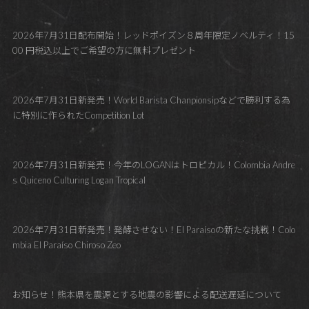
2026年7月31日配布開始！レッドポイズン８周年限定ノベルティ！15
00 円税込以上でご希望の方に無料プレゼント
2026年7月31日新発売！World Barista Chanpionsipなどで勝利する為
に特別に作られたCompetition Lot
2026年7月31日新発売！今年のLOGANはトロピカル！Colombia Andre
s Quiceno Culturing Logan Tropical
2026年7月31日新発売！発酵させない！El Paraísoの新たな挑戦！Colo
mbia El Paraíso Chiroso Zeo
お知らせ！熊本県を震源とする地震の影響による配送遅延について