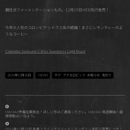
個性派ファーメンテーションもの。12月19日WEB先行発売！
今年大人気のコロンビア シトラス系の続編！まさにレモンティーのよ
うなコーヒー
Colombia Santuario Citrus Sweetness Light Roast
2021年12月18日
NEWS
タグ:
アナエロビック
,
お知らせ
,
浅煎り
MANIAX予備在庫放出！ほしい方はご連絡ください。MANIAX 発送開始！店
頭受取は17日より。
2021年12月23日 急遽フライングリリース！マンデリン浅煎り完売につき！