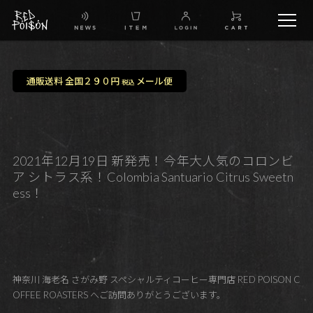
schedule
通販送料 全国２９０円
メール便
税込
TW
IG
2021年12月19日 新発売！今年大人気のコロンビ
ア シトラス系！Colombia Santuario Citrus Sweetn
FB
ess！
BG
神奈川 海老名 さがみ野 スペシャルティコーヒー専門店 RED POISON C
OFFEE ROASTERS へご訪問ありがとうございます。