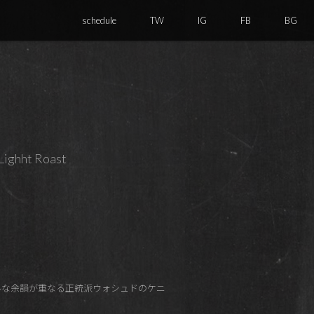
schedule
TW
IG
FB
BG
hht Roast
ルな余韻が重なる正統派ウォシュドのケニ