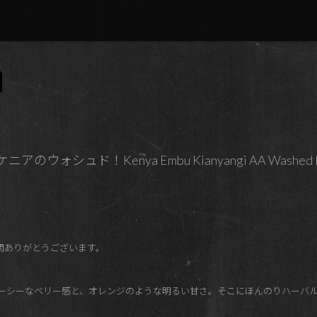
ォシュド！Kenya Embu Kianyangi AA Washed Lig
ご訪問ありがとうございます。
ジューシーなベリー感と、オレンジのような明るい甘さ。そこにほんのりハーバ