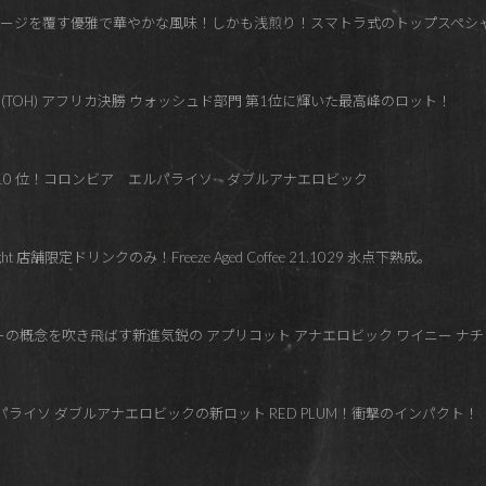
イメージを覆す優雅で華やかな風味！しかも浅煎り！スマトラ式のトップスペシ
arvest (TOH) アフリカ決勝 ウォッシュド部門 第1位に輝いた最高峰のロット！
た10 位！コロンビア エルパライソ ダブルアナエロビック
 Night 店舗限定ドリンクのみ！Freeze Aged Coffee 21.1029 氷点下熟成。
ヒーの概念を吹き飛ばす新進気鋭の アプリコット アナエロビック ワイニー ナ
ルパライソ ダブルアナエロビックの新ロット RED PLUM！衝撃のインパクト！