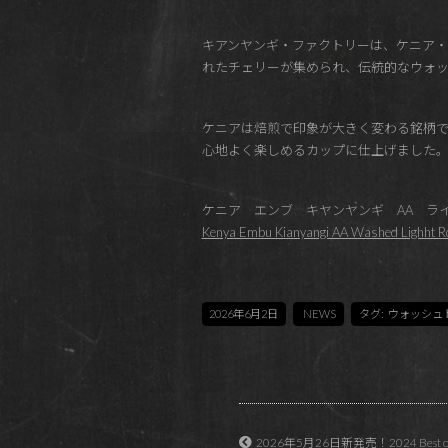
キアンヤンギ・ファクトリーは、ケニア・
れたチェリーが集められ、伝統的なウォ
ケニアは焙煎で印象が大きく変わる銘柄で
心地よく楽しめるカップに仕上げました
ケニア エンブ キヤンヤンギ AA ラ
Kenya Embu Kianyangi AA Washed Lighht R
2026年6月2日
NEWS
タグ:
ウォッシュ
2026年5月26日新発売！2024 Best of P