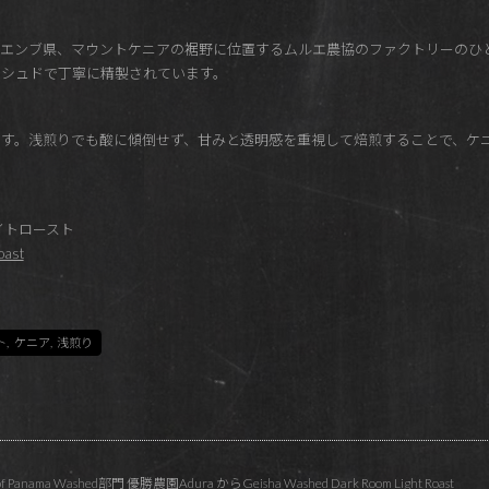
エンブ県、マウントケニアの裾野に位置するムルエ農協のファクトリーのひ
ッシュドで丁寧に精製されています。
す。浅煎りでも酸に傾倒せず、甘みと透明感を重視して焙煎することで、ケ
。
イトロースト
oast
ト
,
ケニア
,
浅煎り
anama Washed部門 優勝農園Adura からGeisha Washed Dark Room Light Roast