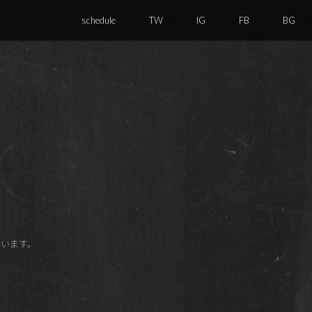
schedule
TW
IG
FB
BG
ございます。