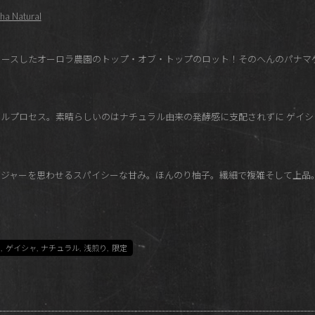
ha Natural
l にてフライングリリースしたオーロラ農園のトップ・オブ・トップのロット！そのへん
ルプロセス。素晴らしいのはナチュラル由来の発酵感に支配されずに ゲイシ
ジャーを思わせるスパイシーな甘み。ほんのり柚子。繊細で複雑そして上品
ラ
,
ゲイシャ
,
ナチュラル
,
浅煎り
,
限定