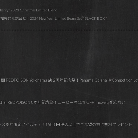
y” 2023 Christmas Limited Blend
せ！2024 New Year Limited Beans Set ” BLACK BOX ”
OISON Yokohama 店 2周年記念祭！Panama Geisha やCompetition Lo
 REDPOISON 8周年記念祭！コーヒー豆10% OFF！novelty配布など
ズン８周年限定ノベルティ！1500 円税込以上でご希望の方に無料プレゼント