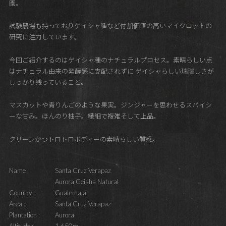
園。
試験農場も持っておりゲイシャ種など付加価値の高いマイクロットの
研究に注力しています。
今回ご紹介するのはゲイシャ種のナチュラルプロセス。素晴らしい点
はナチュラル由来の発酵感に支配されずに ゲイシャらしい瑞瑞しさが
しっかり残っていること。
マスカットや青りんごのような果実。ジンジャーを思わせるスパイシ
ーな甘み。ほんのり柚子。繊細で複雑そして上品。
クリーンかつトロトロボディーの素晴らしい質感。
Name :
Santa Cruz Verapaz
Aurora Geisha Natural
Country :
Guatemala
Area :
Santa Cruz Verapaz
Plantation :
Aurora
Altitude :
1,650m