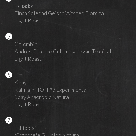
Ecuador
Finca Soledad Geisha Washed Florcita
Light Roast
Colombia
Andres Quiceno Culturing Logan Tropical
Light Roast
Kenya
Kahiraini TOH #3 Experimental
5day Anaerobic Natural
Light Roast
Ethiopia
Yirgachefe G1 Idido Natural