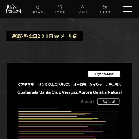
schedule
通販送料 全国２９０円
メール便
税込
TW
IG
FB
BG