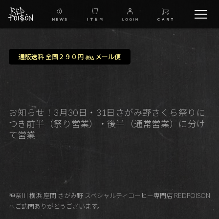
schedule
通販送料 全国２９０円
メール便
税込
TW
IG
お知らせ！3月30日・31日さがみ野さくら祭りに
つき前半（祭り営業）・後半（通常営業）に分け
FB
て営業
BG
神奈川 横浜 座間 さがみ野 スペシャルティコーヒー専門店 REDPOISON
へご訪問ありがとうございます。