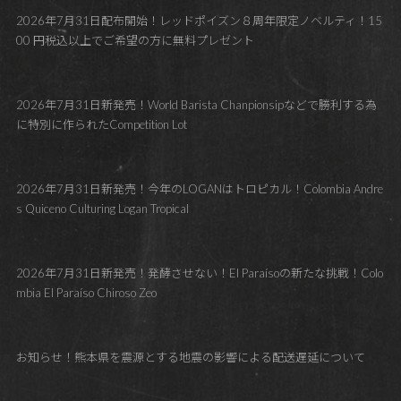
2026年7月31日配布開始！レッドポイズン８周年限定ノベルティ！15
00 円税込以上でご希望の方に無料プレゼント
2026年7月31日新発売！World Barista Chanpionsipなどで勝利する為
に特別に作られたCompetition Lot
2026年7月31日新発売！今年のLOGANはトロピカル！Colombia Andre
s Quiceno Culturing Logan Tropical
2026年7月31日新発売！発酵させない！El Paraísoの新たな挑戦！Colo
mbia El Paraíso Chiroso Zeo
お知らせ！熊本県を震源とする地震の影響による配送遅延について