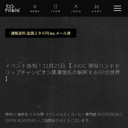
schedule
通販送料 全国２９０円
メール便
税込
TW
IG
イベント告知！11月25日 【 JHDC 現役ハンドド
リップチャンピオン黒澤俊氏の解釈するRPの世界
FB
】
BG
神奈川 海老名 さがみ野 スペシャルティコーヒー専門店 RED POISON C
OFFEE ROASTERS へご訪問ありがとうございます。