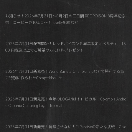
お知らせ！2026年7月31日～8月2日の三日間 REDPOISON 8周年記念
祭！コーヒー豆10% OFF！novelty配布など
2026年7月31日配布開始！レッドポイズン８周年限定ノベルティ！15
00 円税込以上でご希望の方に無料プレゼント
2026年7月31日新発売！World Barista Chanpionsipなどで勝利する為
に特別に作られたCompetition Lot
2026年7月31日新発売！今年のLOGANはトロピカル！Colombia Andre
s Quiceno Culturing Logan Tropical
2026年7月31日新発売！発酵させない！El Paraísoの新たな挑戦！Colo