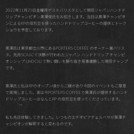
2022年11月25日金曜夜ゲストバリスタとして現役ジャパンハンドド
リップチャンピオン黒澤俊氏をお招きします。当日は黒澤チャンピオ
ンによるRPの焙煎豆を使ったハンドドリップコーヒーの提供とトーク
ショウを予定しております。
黒澤氏は東京都立川市にあるPORTERS COFFEE のオーナー兼バリス
タ。先月SCAJにて決勝が行われたジャパン ハンドドリップ チャンピ
オンシップ (JHDC)にて熱い闘いを勝ち抜き見事優勝した現役チャンプ
です。
黒澤氏と私はRPのオープン頃からご縁があり今回のイベントもご厚意
で実現しました。実は今PORTERS COFFEEで黒澤氏が提供するハンド
ドリップコーヒーはなんとRP の焙煎豆を使ってくださっています。
私も先日体験してきました。いつものエチオピアチェルベサが黒澤チ
ャンピオンが解釈すると変わるのです。