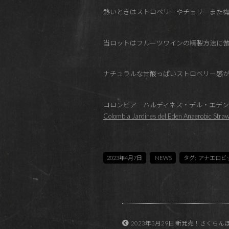
熱いときはストロベリーやチェリーまた
当ロットはフルーツワインの精製方法に
ナチュラルな甘酸っぱいストロベリー感
コロンビア ハルディネス・デル・エデン
Colombia Jardines del Eden Anaerobic Straw
2023年4月7日
NEWS
タグ:
アナエロビ
2023年3月29日 新発売！さくらんぼの甘酸っ