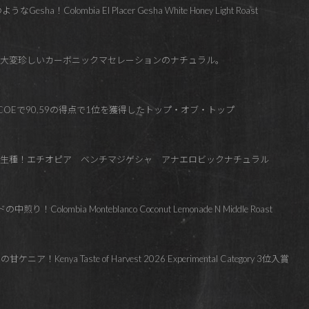
！Colombia El Placer Gesha White Honey Light Roast
では大変珍しいカーボニックマセレーションのナチュラル。
esia COEで90.59の得点で1位を獲得したトップ・オブ・トップ
ャ原生種！エチオピア ベンチマジゲシャ アナエロビックナチュラル
lombia Monteblanco Coconut Lemonade N Middle Roast
Kenya Taste of Harvest 2026 Experimental Category 3位入賞