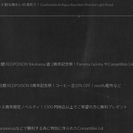
いの浅煎り！Guatemala Antigua Bourbon Washed Light Roast
OISON Yokohama 店 2周年記念祭！Panama Geisha やCompetition L
 REDPOISON 8周年記念祭！コーヒー豆10% OFF！novelty配布など
ズン８周年限定ノベルティ！1500 円税込以上でご希望の方に無料プレゼント
hanpionsipなどで勝利する為に特別に作られたCompetition Lot