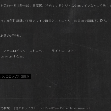
梅を思わせる甘酸っぱい果実感。冷めてくるとジャムや赤ワインなどより熟し
倣って嫌気性発酵の工程でワイン酵母とストロベリーの果肉を発酵槽に投入。
があるのが特徴。
 アナエロビック ストロベリー ライトロースト
berry Light Roast
ック
,
コロンビア
,
浅煎り
ぱさとドライフルーツ！Brazil Yeast Fermentation Anaerobic