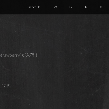
schedule
TW
IG
FB
BG
Strawberry”が入荷！
ございます。