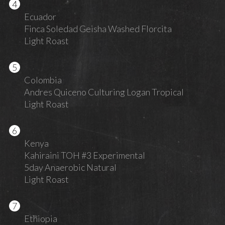
Ecuador
Finca Soledad Geisha Washed Florcita
Light Roast
Colombia
Andres Quiceno Culturing Logan Tropical
Light Roast
Kenya
Kahiraini TOH #3 Experimental
5day Anaerobic Natural
Light Roast
Ethiopia