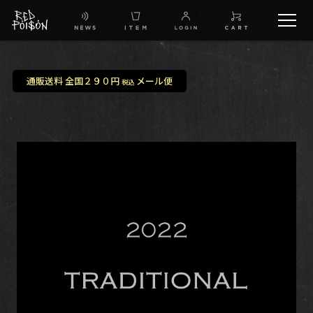
schedule
通販送料 全国２９０円
メール便
税込
TW
IG
FB
BG