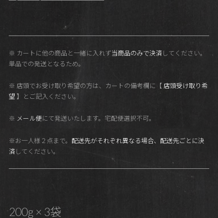
※ カートに他の商品と一緒に入れず
当商品のみで決済
してください。
単品での発送となるため。
※ 店頭でお受け取り希望の方は、カートの備考欄に【
店頭受け取り希
望
】とご記入ください。
※
メール便
にて発送いたします。宅配便選択不可。
※お一人様２点まで。
配送先がそれぞれ異なる場合、配送先ごとに決
済
してください。
200g × 3袋