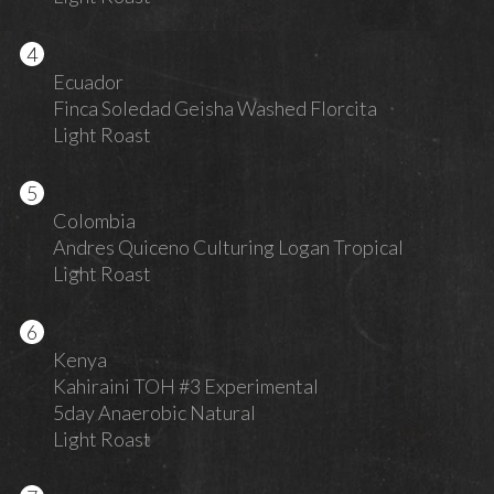
Ecuador
Finca Soledad Geisha Washed Florcita
Light Roast
Colombia
Andres Quiceno Culturing Logan Tropical
Light Roast
Kenya
Kahiraini TOH #3 Experimental
5day Anaerobic Natural
Light Roast