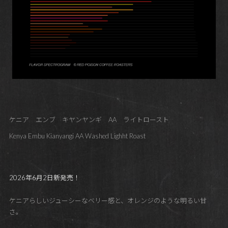
ケニア エンブ キヤンヤンギ AA ライトロースト
Kenya Embu Kianyangi AA Washed Lighht Roast
2026年6月2日新発売！
ケニアらしいジューシーなベリー感と、オレンジのような明るい甘
さ。