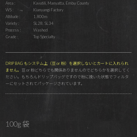
Area :
Kavutili, Manyatta, Embu County
WS :
Kianyangi Factory
Altitude :
1,800m
Variety :
SL28, SL34
Process :
Washed
Grade :
Top Specialty
DRIP BAG もシステム上（豆 or 粉）を選択しないとカートに入れられ
ません。
豆 or 粉どちらでも関係ありませんのでどちらかを選択してく
ださい。もちろんドリップバッグですので粉に挽いた状態でフィルタ
ーにセットされてパッケージされています。
100g 袋