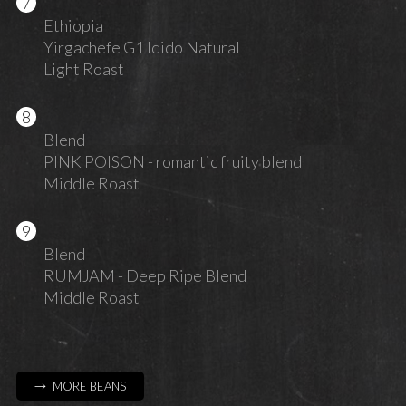
Ethiopia
Yirgachefe G1 Idido Natural
Light Roast
Blend
PINK POISON - romantic fruity blend
Middle Roast
Blend
RUMJAM - Deep Ripe Blend
Middle Roast
→ MORE BEANS