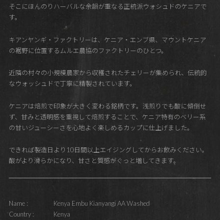
そこにほんのりハーバルな余韻が重なる正統派ウォシュドのケニアで
す。
キアンヤンギ・ファクトリーは、ケニア・エンブ県、マウントケニア
の裾野に位置するムルエ農協のファクトリーのひとつ。
近隣の村々の小規模農家から収穫されたチェリーが集められ、伝統的
なウォッシュドで丁寧に精製されています。
ケニアは焙煎で印象が大きく変わる銘柄です。浅煎りでも酸に傾倒せ
ず、甘みと透明感を重視して焙煎することで、ケニア特有のベリー系
の甘いジューシーさを心地よく楽しめるカップに仕上げました。
できれば製造日より10日間以上エイジングしてからお飲みください。
酸がより滑らかになり、甘さと質感がぐっと増してきます。
Name :
Kenya Embu Kianyangi AA Washed
Country :
Kenya