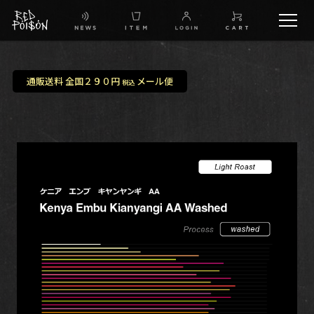
schedule
通販送料 全国２９０円
メール便
税込
TW
IG
FB
BG