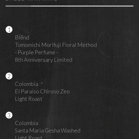
Blend
Tomomichi Morifuji Floral Method
- Purple Perfume -
8th Anniversary Limited
Colombia
El Paraíso Chiroso Zeo
Light Roast
Colombia
Santa Maria Gesha Washed
Light Roast