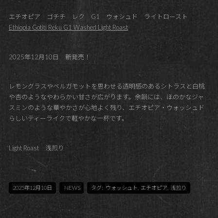
エチオピア ゴチチ レク G1 ウォシュド ライトロースト
Ethiopia Gotiti Reku G1 Washed Light Roast
2025年12月10日 新発売！
レモングラスやベルガモットを思わせる透明感のあるシトラスと白桃
や杏のようなやわらかい甘さが広がります。余韻には、ほのかなジャ
スミンのような華やかさが心地よく残り、エチオピア・ウォッシュド
らしいティーライクで軽やかな一杯です。
Light Roast 浅煎り
2025年12月10日
NEWS
タグ:
ウォッシュト
,
エチオピア
,
浅煎り