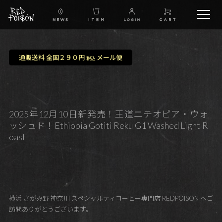
schedule
通販送料 全国２９０円
メール便
税込
TW
IG
2025年12月10日新発売！王道エチオピア・ウォ
ッシュド！Ethiopia Gotiti Reku G1 Washed Light R
FB
oast
BG
横浜 さがみ野 神奈川 スペシャルティコーヒー専門店 REDPOISON へご
訪問ありがとうございます。