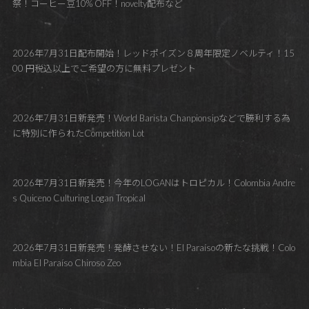
祭！コーヒー豆10% OFF！novelty配布など
2026年7月31日配布開始！レッドポイズン８周年限定ノベルティ！15
00 円税込以上でご希望の方に無料プレゼント
2026年7月31日新発売！World Barista Chanpionsipなどで勝利する為
に特別に作られたCompetition Lot
2026年7月31日新発売！今年のLOGANはトロピカル！Colombia Andre
s Quiceno Culturing Logan Tropical
2026年7月31日新発売！発酵させない！El Paraísoの新たな挑戦！Colo
mbia El Paraíso Chiroso Zeo