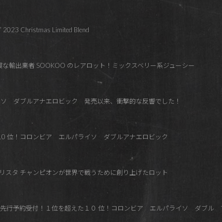
023 Christmas Limited Blend
質な輸出業者 SOOKOO のレアロット！ミックスベリー系ジューシー
イソ ダブルアナエロビック 発売以来、衝撃的な反響でした！
た10 位！コロンビア エルパライソ ダブルアナエロビック
 バリスタ チャンピオンが世界で戦うために創り上げたロット
B会員限定！先行予約受付！１位を超えた１０ 位！コロンビア エルパライソ ダブ