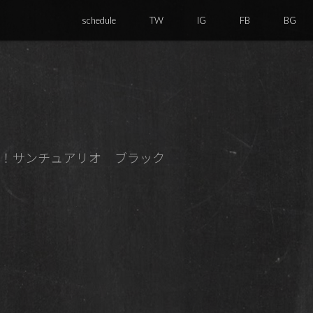
schedule
TW
IG
FB
BG
ティ！サンチュアリオ ブラック