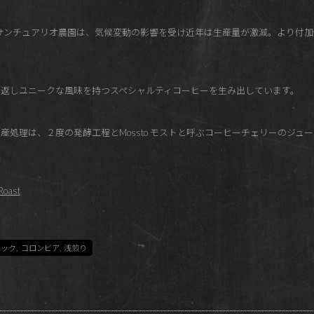
るサンチュアリオ農園は、気候変動の影響を受け近年は生産量が激減。より付
返しユニークな風味を持つスペシャルティコーヒーを生み出しています。
産処理は、２度の発酵工程とMossto モストと呼ぶコーヒーチェリーのジュ
Roast
ビック
,
コロンビア
,
浅煎り