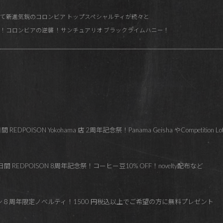
て新進気鋭のコロンビア トップスペシャルティが続々と
！コロンビアの逆襲 ！サンチュアリオ ブラックライムハニー！
OISON Yokohama 店 2周年記念祭！Panama Geisha やCompetition Lo
 REDPOISON 8周年記念祭！コーヒー豆10% OFF！novelty配布など
ズン８周年限定ノベルティ！1500 円税込以上でご希望の方に無料プレゼント