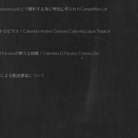
hanpionsipなどで勝利する為に特別に作られたCompetition Lot
lombia Andres Quiceno Culturing Logan Tropical
soの新たな挑戦！Colombia El Paraíso Chiroso Zeo
響による配送遅延について