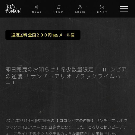
schedule
通販送料 全国２９０円
メール便
税込
TW
IG
即日完売のお知らせ！希少数量限定！コロンビア
の逆襲 ！サンチュアリオ ブラックライムハニ
FB
ー！
BG
2021年2月14日 限定発売の【 コロンビアの逆襲 】サンチュアリオ ブ
ラックライムハニーは即日完売となりました。とろりと甘いピーチテ
ィーにライムを添えたカクテルのような素晴らしい風味でした。