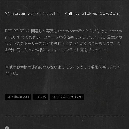
④ Instagram フォトコンテスト！ 期間：7月31日～8月1日の2日間
RED POISONに関連した写真を#redpoisoncoffee とタグ付けし Instagra
m にUPしてください。ユニークな投稿楽しみにしています。公式アカ
ウントのストーリーズなどで掲載させていただく場合もあります。な
お特に気に入った作品にはフォトコンテスト賞をプレゼント！
※他のお客様の迷惑にならないようモラルをもって撮影を楽しんでく
ださい。
2021年7月29日
NEWS
タグ:
お知らせ
,
限定