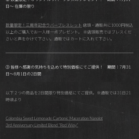
日～ 在庫の限り
数量限定！三周年記念ラバーブレスレット
店頭・通販共に1000円税込
以上のご購入でお一人様一点プレゼント。 ※店頭販売ではブレスくだ
さいと声をかけて下さい。通販ではカートに入れて下さい。
③ 皆様へ感謝の気持ちを込めて特別価格にてご提供！ 期間：7月31
日～8月1日の2日間
以下２つの商品を2日間限り特別価格にてご提供。※通販では31日21
時頃より
Colombia Sweet Lemonade Carbonic Maceration Nanolot
3rd Anniversary Limited Blend “Red Winy”