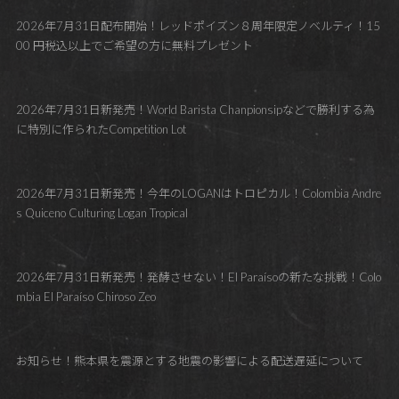
2026年7月31日配布開始！レッドポイズン８周年限定ノベルティ！15
00 円税込以上でご希望の方に無料プレゼント
2026年7月31日新発売！World Barista Chanpionsipなどで勝利する為
に特別に作られたCompetition Lot
2026年7月31日新発売！今年のLOGANはトロピカル！Colombia Andre
s Quiceno Culturing Logan Tropical
2026年7月31日新発売！発酵させない！El Paraísoの新たな挑戦！Colo
mbia El Paraíso Chiroso Zeo
お知らせ！熊本県を震源とする地震の影響による配送遅延について