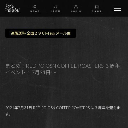
schedule
通販送料 全国２９０円
メール便
税込
TW
IG
まとめ！RED POIOSN COFFEE ROASTERS ３周年
イベント！ 7月31日 ～
FB
BG
2021年7月31日 RED POIOSN COFFEE ROASTERS は３周年を迎えま
す。