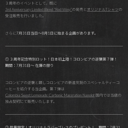
３周年のイベントとして、既に
3rd Anniversary Limited Blend “Red Winy”
の発売と
オリジナルTシャツ
の
受注販売を行いました。
さらに
7月31日当日～8月1日に始まる企画があります。
① ３周年記念特別ロット！日本初上陸！コロンビアの逆襲第７弾！
期間：7月31日～ 在庫の限り
コロンビアの逆襲と題しコロンビアの新進気鋭のスペシャルティーコ
ーヒーを紹介する当企画。第７弾は
Colombia Sweet Lemonade Carbonic Maceration Nanolot
国内では当店の
独占契約にて販売いたします。
② 数量限定！オリジナルラバーブレスのプレゼント！ 期間：7月31