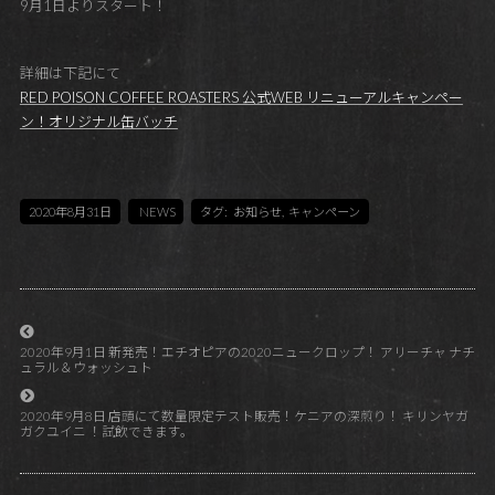
9月1日よりスタート！
詳細は下記にて
RED POISON COFFEE ROASTERS 公式WEB リニューアルキャンペー
ン！オリジナル缶バッチ
2020年8月31日
NEWS
タグ:
お知らせ
,
キャンペーン
2020年9月1日 新発売！エチオピアの2020ニュークロップ！ アリーチャ ナチ
ュラル＆ウォッシュト
2020年9月8日 店頭にて数量限定テスト販売！ケニアの深煎り！ キリンヤガ
ガクユイニ ！試飲できます。