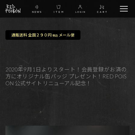
schedule
通販送料 全国２９０円
メール便
税込
TW
IG
2020年9月1日よりスタート！会員登録がお済の
方にオリジナル缶バッジ プレゼント！RED POIS
FB
ON 公式サイト リニューアル記念！
BG