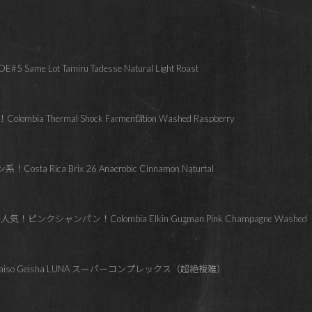
ame Lot Tamiru Tadesse Natural Light Roast
Thermal Shock Farmentation Washed Raspberry
Rica Brix 26 Anaerobic Cinnamon Naturtal
ピンクシャンパン！Colombia Elkin Guzman Pink Champagne Washed
Paraiso Geisha LUNA スーパーコンプレックス（超絶複雑）