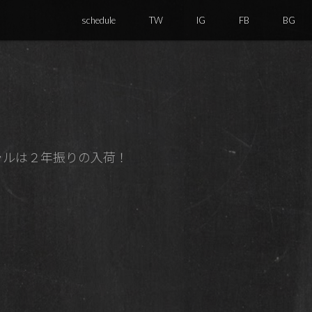
schedule
TW
IG
FB
BG
ュラルは２年振りの入荷！