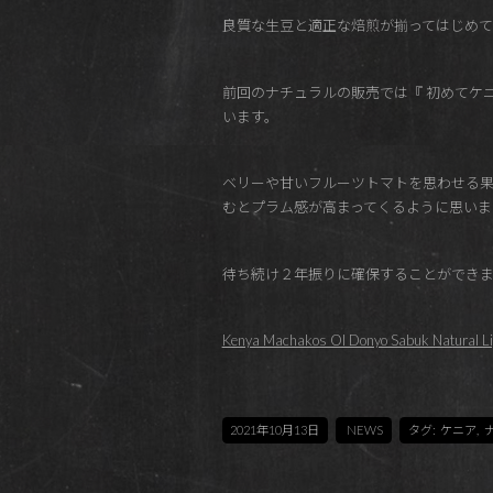
良質な生豆と適正な焙煎が揃ってはじめて
前回のナチュラルの販売では『 初めてケ
います。
ベリーや甘いフルーツトマトを思わせる
むとプラム感が高まってくるように思いま
待ち続け２年振りに確保することができました。L
Kenya Machakos Ol Donyo Sabuk Natural Li
2021年10月13日
NEWS
タグ:
ケニア
,