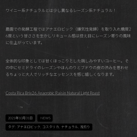
ワイニー系ナチュラルとは少し異なるレーズン系ナチュラル！
農園での発酵工程ではアナエロビック（嫌気性発酵）を取り入れ糖度2
6度という甘ささを生かしリキュール感は控え目にレーズン寄りの風味
に仕上がっています。
全体的な印象としては甘くほっこりとした親しみやすいコーヒー。そ
の中にセミドライのレーズンやほんのりとブドウの皮の渋みを思わせ
るちょっと大人でリッチなエッセンスを感じ嬉しくなります。
Costa Rica Brix26 Anaerobic Raisin Natural Light Roast
2021年10月31日
NEWS
タグ:
アナエロビック
,
コスタリカ
,
ナチュラル
,
浅煎り