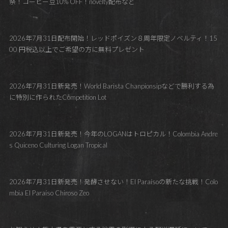
祭！コーヒー豆10% OFF！novelty配布など
2026年7月31日配布開始！レッドポイズン８周年限定ノベルティ！15
00 円税込以上でご希望の方に無料プレゼント
2026年7月31日新発売！World Barista Chanpionsipなどで勝利する為
に特別に作られたCompetition Lot
2026年7月31日新発売！今年のLOGANはトロピカル！Colombia Andre
s Quiceno Culturing Logan Tropical
2026年7月31日新発売！発酵させない！El Paraísoの新たな挑戦！Colo
mbia El Paraíso Chiroso Zeo