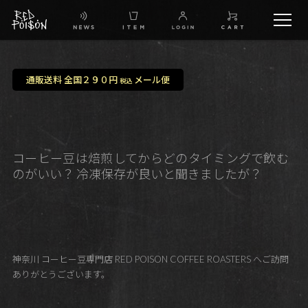
schedule
通販送料 全国２９０円
メール便
税込
TW
IG
コーヒー豆は焙煎してからどのタイミングで飲む
のがいい？ 冷凍保存が良いと聞きましたが？
FB
BG
神奈川 コーヒー豆専門店 RED POISON COFFEE ROASTERS へご訪問
ありがとうございます。