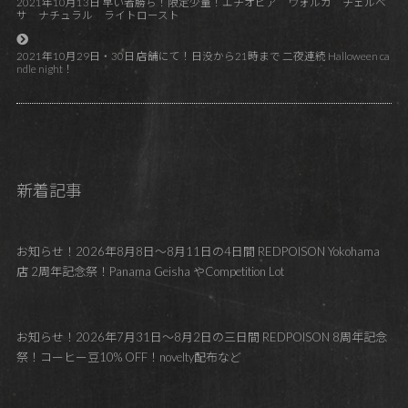
2021年10月13日 早い者勝ち！限定少量！エチオピア ウォルカ チェルベ
サ ナチュラル ライトロースト
2021年10月29日・30日 店舗にて！日没から21時まで 二夜連続 Halloween ca
ndle night！
新着記事
お知らせ！2026年8月8日～8月11日の4日間 REDPOISON Yokohama
店 2周年記念祭！Panama Geisha やCompetition Lot
お知らせ！2026年7月31日～8月2日の三日間 REDPOISON 8周年記念
祭！コーヒー豆10% OFF！novelty配布など