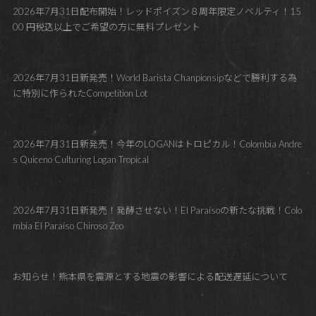
2026年7月31日配布開始！レッドポイズン８周年限定ノベルティ！15
00 円税込以上でご希望の方に無料プレゼント
2026年7月31日新発売！World Barista Chanpionsipなどで勝利する為
に特別に作られたCompetition Lot
2026年7月31日新発売！今年のLOGANはトロピカル！Colombia Andre
s Quiceno Culturing Logan Tropical
2026年7月31日新発売！発酵させない！El Paraísoの新たな挑戦！Colo
mbia El Paraíso Chiroso Zeo
お知らせ！熊本県を震源とする地震の影響による配送遅延について